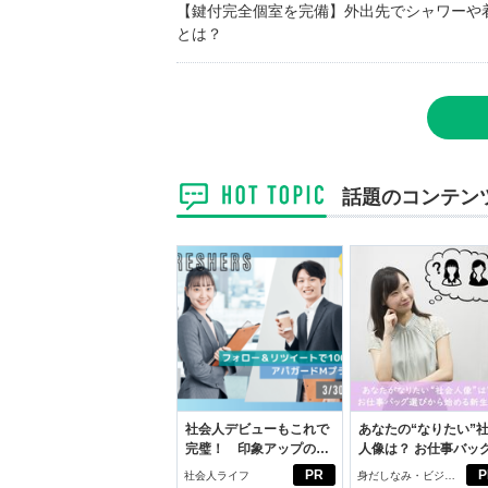
【鍵付完全個室を完備】外出先でシャワーや
とは？
話題のコンテン
社会人デビューもこれで
あなたの“なりたい”
完璧！ 印象アップのセ
人像は？ お仕事バッ
ルフプロデュース術
びから始める新生活
PR
P
社会人ライフ
身だしなみ・ビジネ