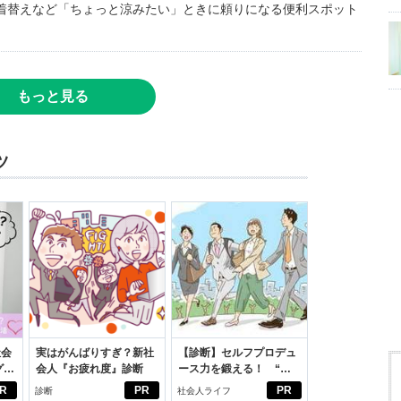
着替えなど「ちょっと涼みたい」ときに頼りになる便利スポット
もっと見る
ツ
社会
実はがんばりすぎ？新社
【診断】セルフプロデュ
グ選
会人『お疲れ度』診断
ース力を鍛える！ “ジ
ブン観”診断
R
PR
PR
診断
社会人ライフ