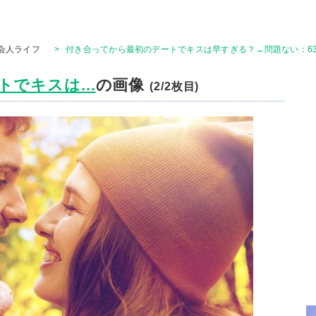
会人ライフ
>
付き合ってから最初のデートでキスは早すぎる？→問題ない：63.
でキスは...
の画像
(2/2枚目)