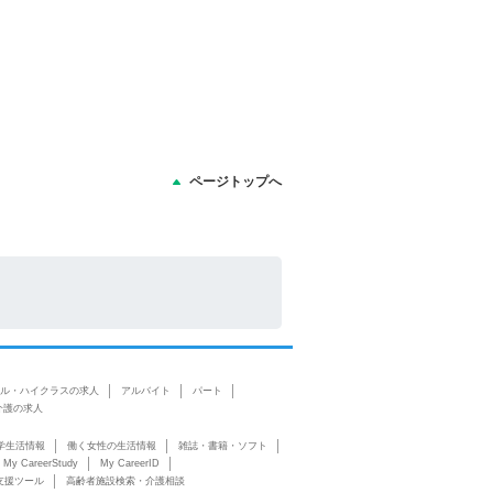
ページトップへ
ル・ハイクラスの求人
アルバイト
パート
介護の求人
学生活情報
働く女性の生活情報
雑誌・書籍・ソフト
My CareerStudy
My CareerID
支援ツール
高齢者施設検索・介護相談