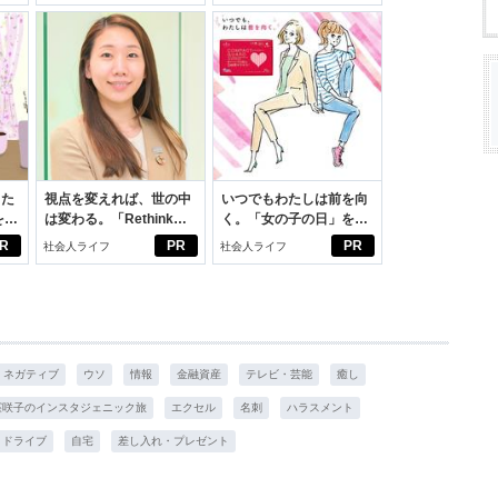
った
視点を変えれば、世の中
いつでもわたしは前を向
をは
は変わる。「Rethink
く。「女の子の日」を前
ニオ
PROJECT」がつたえた
向きに♪社会人エリ・大
R
PR
PR
社会人ライフ
社会人ライフ
適。
いこと。
学生リカの物語
ネガティブ
ウソ
情報
金融資産
テレビ・芸能
癒し
窪咲子のインスタジェニック旅
エクセル
名刺
ハラスメント
ドライブ
自宅
差し入れ・プレゼント