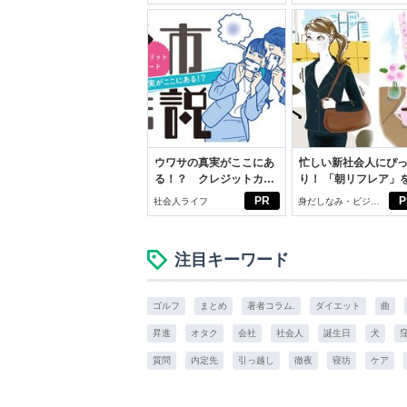
スアイテム
ウワサの真実がここにあ
忙しい新社会人にぴ
る！？ クレジットカー
り！ 「朝リフレア」
ドの都市伝説
じめよう。しっかり
PR
P
社会人ライフ
身だしなみ・ビジネ
イケアして24時間快
スアイテム
注目キーワード
ゴルフ
まとめ
著者コラム.
ダイエット
曲
昇進
オタク
会社
社会人
誕生日
犬
質問
内定先
引っ越し
徹夜
寝坊
ケア