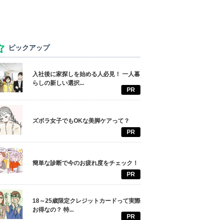
ピックアップ
入社後に家探しを始める人必見！ 一人暮
らしの新しい選択...
PR
ズボラ女子でもOKな美脚ケアって？
PR
簡単な診断で今のお疲れ度をチェック！
PR
18～25歳限定クレジットカードって実際
お得なの？ 特...
PR