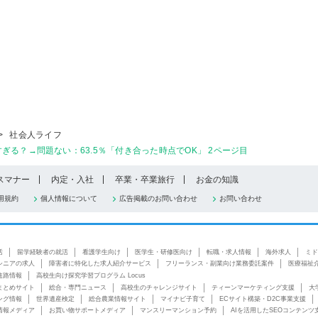
>
社会人ライフ
る？→問題ない：63.5％「付き合った時点でOK」 2ページ目
スマナー
内定・入社
卒業・卒業旅行
お金の知識
用規約
個人情報について
広告掲載のお問い合わせ
お問い合わせ
活
留学経験者の就活
看護学生向け
医学生・研修医向け
転職・求人情報
海外求人
ミド
シニアの求人
障害者に特化した求人紹介サービス
フリーランス・副業向け業務委託案件
医療福祉
進路情報
高校生向け探究学習プログラム Locus
まとめサイト
総合・専門ニュース
高校生のチャレンジサイト
ティーンマーケティング支援
大
ング情報
世界遺産検定
総合農業情報サイト
マイナビ子育て
ECサイト構築・D2C事業支援
情報メディア
お買い物サポートメディア
マンスリーマンション予約
AIを活用したSEOコンテンツ