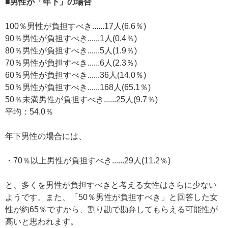
■男性が「年下」の場合
100％男性が負担すべき......17人(6.6％)
90％男性が負担すべき......1人(0.4％)
80％男性が負担すべき......5人(1.9％)
70％男性が負担すべき......6人(2.3％)
60％男性が負担すべき......36人(14.0％)
50％男性が負担すべき......168人(65.1％)
50％未満男性が負担すべき......25人(9.7％)
平均：54.0％
年下男性の場合には、
・70％以上男性が負担すべき......29人(11.2％)
と、多くを男性が負担すべきと考える女性はさらに少ない
ようです。また、「50％男性が負担すべき」と回答した女
性が約65％ですから、割り勘で勘弁してもらえる可能性が
高いと思われます。