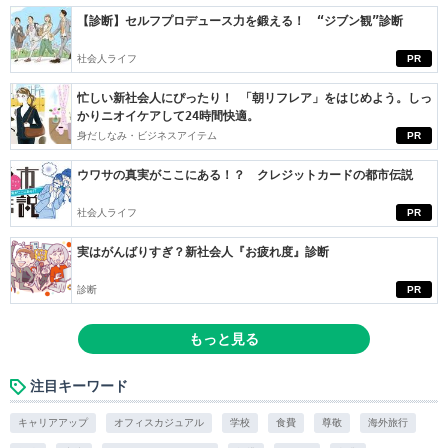
【診断】セルフプロデュース力を鍛える！ “ジブン観”診断
社会人ライフ
PR
忙しい新社会人にぴったり！ 「朝リフレア」をはじめよう。しっ
かりニオイケアして24時間快適。
身だしなみ・ビジネスアイテム
PR
ウワサの真実がここにある！？ クレジットカードの都市伝説
社会人ライフ
PR
実はがんばりすぎ？新社会人『お疲れ度』診断
診断
PR
もっと見る
注目キーワード
キャリアアップ
オフィスカジュアル
学校
食費
尊敬
海外旅行