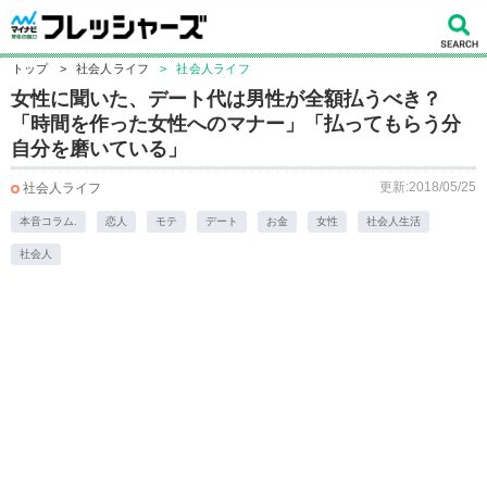
トップ
>
社会人ライフ
>
社会人ライフ
女性に聞いた、デート代は男性が全額払うべき？
「時間を作った女性へのマナー」「払ってもらう分
自分を磨いている」
更新:2018/05/25
社会人ライフ
本音コラム.
恋人
モテ
デート
お金
女性
社会人生活
社会人