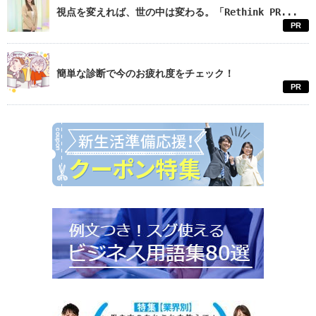
視点を変えれば、世の中は変わる。「Rethink PR...
PR
簡単な診断で今のお疲れ度をチェック！
PR