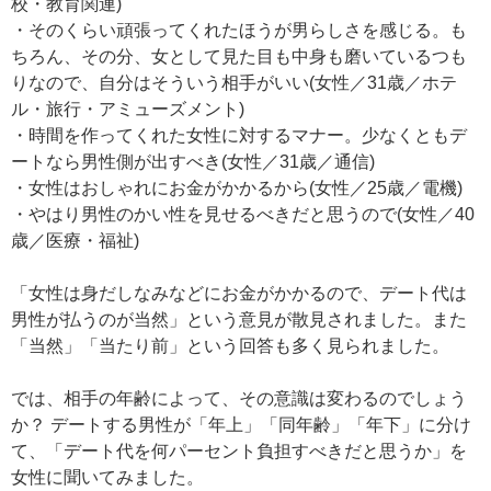
校・教育関連)
・そのくらい頑張ってくれたほうが男らしさを感じる。も
ちろん、その分、女として見た目も中身も磨いているつも
りなので、自分はそういう相手がいい(女性／31歳／ホテ
ル・旅行・アミューズメント)
・時間を作ってくれた女性に対するマナー。少なくともデ
ートなら男性側が出すべき(女性／31歳／通信)
・女性はおしゃれにお金がかかるから(女性／25歳／電機)
・やはり男性のかい性を見せるべきだと思うので(女性／40
歳／医療・福祉)
「女性は身だしなみなどにお金がかかるので、デート代は
男性が払うのが当然」という意見が散見されました。また
「当然」「当たり前」という回答も多く見られました。
では、相手の年齢によって、その意識は変わるのでしょう
か？ デートする男性が「年上」「同年齢」「年下」に分け
て、「デート代を何パーセント負担すべきだと思うか」を
女性に聞いてみました。