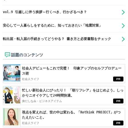
vol.9 引越しに伴う挨拶～行くべき、行かざるべき？
安心して一人暮らしをするために、知っておきたい「地震対策」
転出届・転入届の手続きってどうやる？ 書き方と必要書類をチェック
話題のコンテンツ
社会人デビューもこれで完璧！ 印象アップのセルフプロデュー
ス術
社会人ライフ
PR
忙しい新社会人にぴったり！ 「朝リフレア」をはじめよう。しっ
かりニオイケアして24時間快適。
身だしなみ・ビジネスアイテム
PR
視点を変えれば、世の中は変わる。「Rethink PROJECT」がつ
たえたいこと。
社会人ライフ
PR