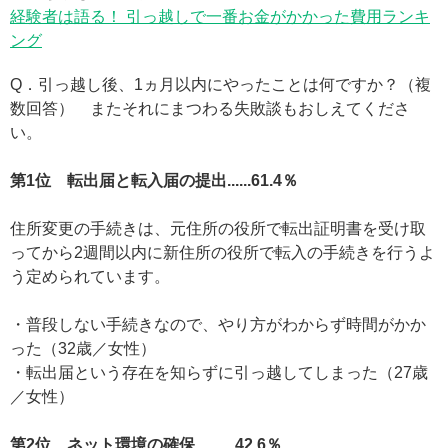
経験者は語る！ 引っ越しで一番お金がかかった費用ランキ
ング
Q．引っ越し後、1ヵ月以内にやったことは何ですか？（複
数回答） またそれにまつわる失敗談もおしえてくださ
い。
第1位 転出届と転入届の提出......61.4％
住所変更の手続きは、元住所の役所で転出証明書を受け取
ってから2週間以内に新住所の役所で転入の手続きを行うよ
う定められています。
・普段しない手続きなので、やり方がわからず時間がかか
った（32歳／女性）
・転出届という存在を知らずに引っ越してしまった（27歳
／女性）
第2位 ネット環境の確保 ......42.6％