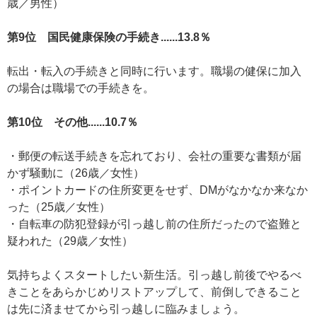
歳／男性）
第9位 国民健康保険の手続き......13.8％
転出・転入の手続きと同時に行います。職場の健保に加入
の場合は職場での手続きを。
第10位 その他......10.7％
・郵便の転送手続きを忘れており、会社の重要な書類が届
かず騒動に（26歳／女性）
・ポイントカードの住所変更をせず、DMがなかなか来なか
った（25歳／女性）
・自転車の防犯登録が引っ越し前の住所だったので盗難と
疑われた（29歳／女性）
気持ちよくスタートしたい新生活。引っ越し前後でやるべ
きことをあらかじめリストアップして、前倒しできること
は先に済ませてから引っ越しに臨みましょう。