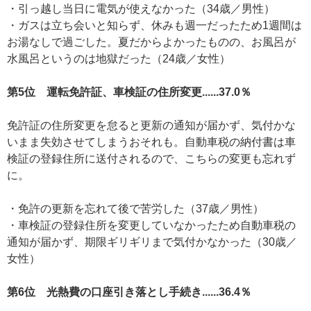
・引っ越し当日に電気が使えなかった（34歳／男性）
・ガスは立ち会いと知らず、休みも週一だったため1週間は
お湯なしで過ごした。夏だからよかったものの、お風呂が
水風呂というのは地獄だった（24歳／女性）
第5位 運転免許証、車検証の住所変更......37.0％
免許証の住所変更を怠ると更新の通知が届かず、気付かな
いまま失効させてしまうおそれも。自動車税の納付書は車
検証の登録住所に送付されるので、こちらの変更も忘れず
に。
・免許の更新を忘れて後で苦労した（37歳／男性）
・車検証の登録住所を変更していなかったため自動車税の
通知が届かず、期限ギリギリまで気付かなかった（30歳／
女性）
第6位 光熱費の口座引き落とし手続き......36.4％