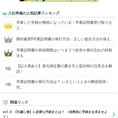
入社準備の人気記事ランキング
卒業した学校が廃校になっている！卒業証明書受け取りな
ど...
開封厳禁⁉卒業証明書の発行方法・正しい提出方法や添え...
卒業証明書の有効期限はいつまで？紛失や発行忘れの対処
法も
【記入例あり】身元保証書の書き方と提出時の注意点を解
4位
説！
卒業証明書の発行方法は？ いざというときの郵送取得・
5位
代...
関連リンク
vol.8 【引越し後】に必要な手続きとは？ ～効率的に手続きを済ませよ
う！