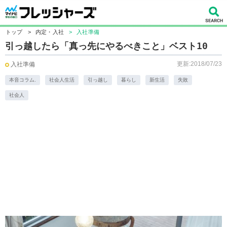
トップ
>
内定・入社
>
入社準備
引っ越したら「真っ先にやるべきこと」ベスト10
更新:2018/07/23
入社準備
本音コラム.
社会人生活
引っ越し
暮らし
新生活
失敗
社会人