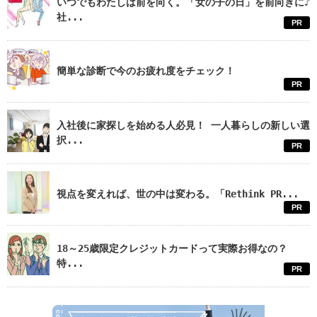
いつでもわたしは前を向く。「女の子の日」を前向きに♪
社...
PR
簡単な診断で今のお疲れ度をチェック！
PR
入社後に家探しを始める人必見！ 一人暮らしの新しい選
択...
PR
視点を変えれば、世の中は変わる。「Rethink PR...
PR
18～25歳限定クレジットカードって実際お得なの？
特...
PR