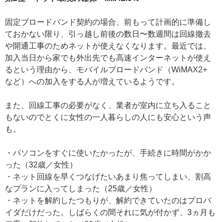
固定ブロードバンド契約の場合、前もって計画的に準備し
ておかない限り、引っ越し前後の数日〜数週間は回線撤去
や開通工事のためネットが使えなくなります。最近では、
加入当日から家でも外出先でも高速インターネットが使え
るという理由から、モバイルブロードバンド（WiMAX2+
など）への加入をする人が増えているようです。
また、回線工事の必要がなく、業者が室内に立ち入ること
もないのでとくに女性の一人暮らしの人にも安心という声
も。
・パソコンをすぐに使いたかったが、手続きに時間がかか
った（32歳／女性）
・ネット回線を早くつなげたいあまり焦ってしまい、割高
なプランに入ってしまった（25歳／女性）
・ネットを解約したつもりが、解約できていたのはプロバ
イダだけだった。しばらくの間それに気が付かず、3ヵ月も