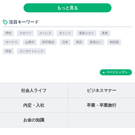
もっと見る
注目キーワード
男性
スポーツ
ストレス
ポイント
瀧波ユカリ
夜食
ボーナス
お葬式
四字熟語
日本
英語
星座占い
初対面
特技
コンタクトレンズ
ページトップへ
社会人ライフ
ビジネスマナー
内定・入社
卒業・卒業旅行
お金の知識