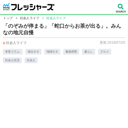
トップ
>
社会人ライフ
>
社会人ライフ
「のぞみが停まる」「蛇口からお茶が出る」。みん
なの地元自慢
更新:2018/07/25
社会人ライフ
本音コラム.
地元ネタ
地域ネタ
都道府県
暮らし
グルメ
社会人生活
社会人