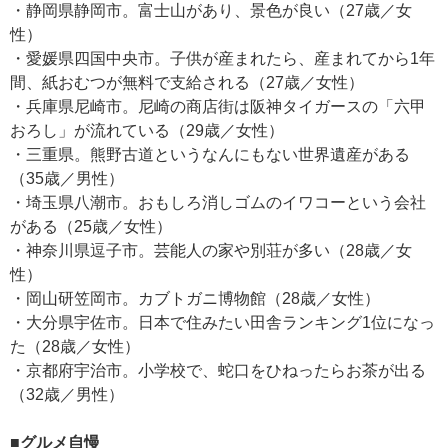
・静岡県静岡市。富士山があり、景色が良い（27歳／女
性）
・愛媛県四国中央市。子供が産まれたら、産まれてから1年
間、紙おむつが無料で支給される（27歳／女性）
・兵庫県尼崎市。尼崎の商店街は阪神タイガースの「六甲
おろし」が流れている（29歳／女性）
・三重県。熊野古道というなんにもない世界遺産がある
（35歳／男性）
・埼玉県八潮市。おもしろ消しゴムのイワコーという会社
がある（25歳／女性）
・神奈川県逗子市。芸能人の家や別荘が多い（28歳／女
性）
・岡山研笠岡市。カブトガニ博物館（28歳／女性）
・大分県宇佐市。日本で住みたい田舎ランキング1位になっ
た（28歳／女性）
・京都府宇治市。小学校で、蛇口をひねったらお茶が出る
（32歳／男性）
■グルメ自慢