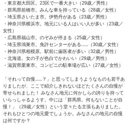
・東京都大田区。23区で一番大きい（29歳／男性）
・群馬県前橋市。みんな車を持っている（28歳／女性）
・埼玉県さいたま市。伊勢丹がある（23歳／男性）
・神奈川県横浜市。地元にいる人はいい人が多い（23歳／
女性）
・広島県福山市。のぞみが停まる（25歳／女性）
・埼玉県鴻巣市。免許センターがある......（30歳／女性）
・神奈川県相模原。駅前に歯医者が多い（32歳／男性）
・北海道。女の子が色白でかわいい（29歳／男性）
・滋賀県栗東市。コンビニの駐車場が広い（27歳／女性）
「それって自慢......？」と思ってしまうようなものも若干あ
りましたが、ここで紹介しきれないほどたくさんの自慢が
寄せられました！ みなさん地元に何かしらの誇りを持って
いらっしゃるようす。中には「群馬県。何もないことが自
慢！」（29歳／女性）という堂々たる主張もありました。
それもひとつの地元愛でしょうか。みなさんの地元の自慢
は何ですか？