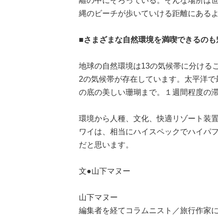
離の中にそろっている。そんな場所は
縄のビーチが歩いていける距離にある
■さまざまな自然環境を満喫できるのも
地球の自然環境は13の気候帯に分ける
2の気候帯が存在しています。太平洋で最
の底の美しい珊瑚まで。１週間程度の
環境から人種、文化、快適リゾート装
ワイは、相当にハイスペックでハイパフォ
だと思います。
文●山下マヌー
山下マヌー
編集者を経てコラムニスト／旅行作家に