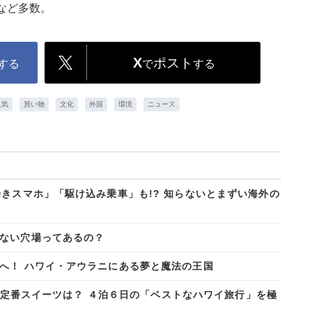
』など多数。
X
ポスト
する
で
する
人気
買い物
文化
外国
環境
ニュース
きスマホ」「駆け込み乗車」も!? 知らないとまずい海外の
ない穴場ってあるの？
へ！ ハワイ・アウラニにある夢と魔法の王国
次の新定番スイーツは？ ４泊６日の「ベストなハワイ旅行」を極