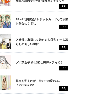
簡単な診断で今のお疲れ度をチェック！
PR
18～25歳限定クレジットカードって実際
お得なの？ 特...
PR
入社後に家探しを始める人必見！ 一人暮
らしの新しい選択...
PR
ズボラ女子でもOKな美脚ケアって？
PR
視点を変えれば、世の中は変わる。
「Rethink PR...
PR