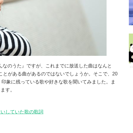
Kみんなのうた』ですが、これまでに放送した曲はなんと
たことがある曲があるのではないでしょうか。そこで、20
、印象に残っている歌や好きな歌を聞いてみました。ま
します。
勘違いしていた歌の歌詞