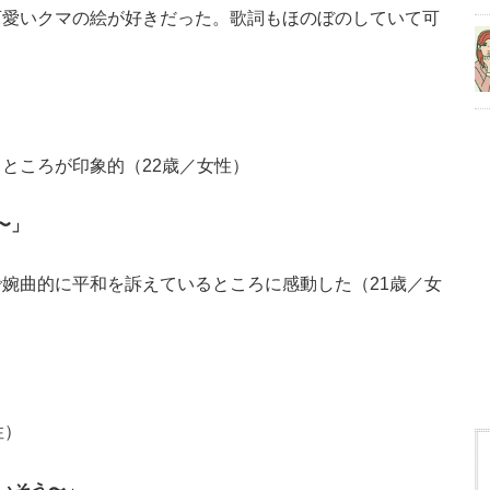
可愛いクマの絵が好きだった。歌詞もほのぼのしていて可
ところが印象的（22歳／女性）
〜」
婉曲的に平和を訴えているところに感動した（21歳／女
性）