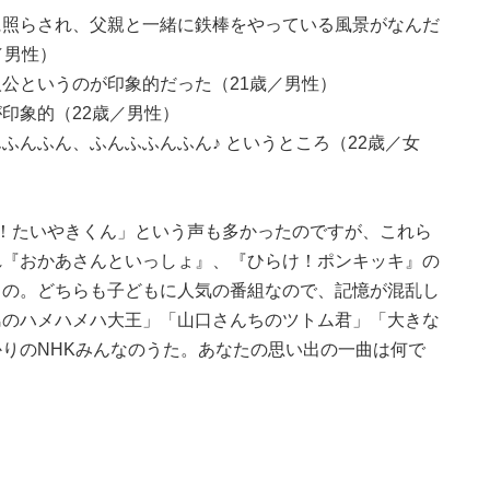
に照らされ、父親と一緒に鉄棒をやっている風景がなんだ
／男性）
公というのが印象的だった（21歳／男性）
印象的（22歳／男性）
ふんふん、ふんふふんふん♪ というところ（22歳／女
！たいやきくん」という声も多かったのですが、これら
れ『おかあさんといっしょ』、『ひらけ！ポンキッキ』の
もの。どちらも子どもに人気の番組なので、記憶が混乱し
島のハメハメハ大王」「山口さんちのツトム君」「大きな
りのNHKみんなのうた。あなたの思い出の一曲は何で