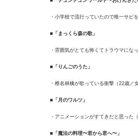
■「チュンチュンワールド〜おげんきた
・小学校で流行っていたので唯一サビを
■「まっくら森の歌」
・雰囲気がとても怖くてトラウマになっ
■「りんごのうた」
・椎名林檎が歌っている衝撃（22歳／
■「月のワルツ」
・アニメーションがすてきだと思った（
■「魔法の料理〜君から君へ〜」