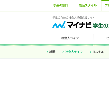
学生の窓口
就活スタイル
フ
診断
社会人ライフ
ITスキル