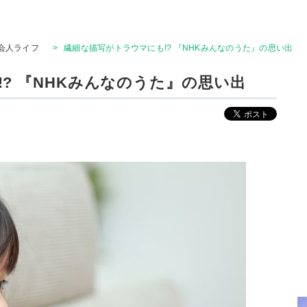
会人ライフ
>
繊細な描写がトラウマにも!? 『NHKみんなのうた』の思い出
? 『NHKみんなのうた』の思い出