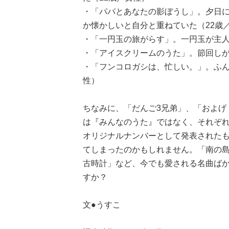
・「パパとあなたの影ぼうし」。夕日
か懐かしいと自分と重ねていた（22歳
・「一円玉の旅がらす」。一円玉が主人
・「アイスクリームのうた」。節回しが
・「フンコロガシは、忙しい。」。ふん
性）
ちなみに、「だんご3兄弟」、「およげ
は『みんなのうた』ではなく、それぞ
オリジナルナンバーとして発表された
てしまったのかもしれません。「南の
古時計」など、今でも愛される名曲ばか
すか？
文●うすこ