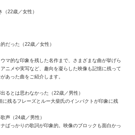
好き（22歳／女性）
的だった（22歳／女性）
ラウマ的な印象を残した名作まで、さまざまな曲が挙げら
、アニメや実写など、趣向を凝らした映像も記憶に残って
持があった曲をご紹介します。
出るとは思わなかった（22歳／男性）
」。頭に残るフレーズとルー大柴氏のインパクトが印象に残
歌声（24歳／男性）
カナばっかりの歌詞が印象的。映像のブロックも面白かっ