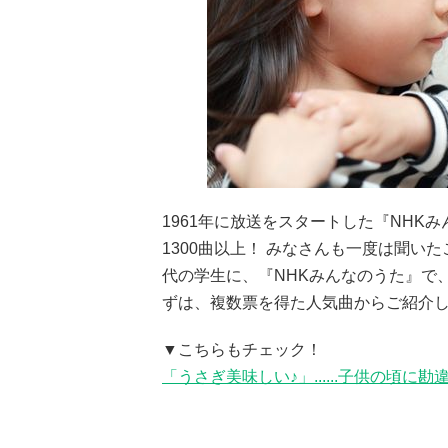
1961年に放送をスタートした『NH
1300曲以上！ みなさんも一度は聞い
代の学生に、『NHKみんなのうた』で
ずは、複数票を得た人気曲からご紹介
▼こちらもチェック！
「うさぎ美味しい♪」......子供の頃に