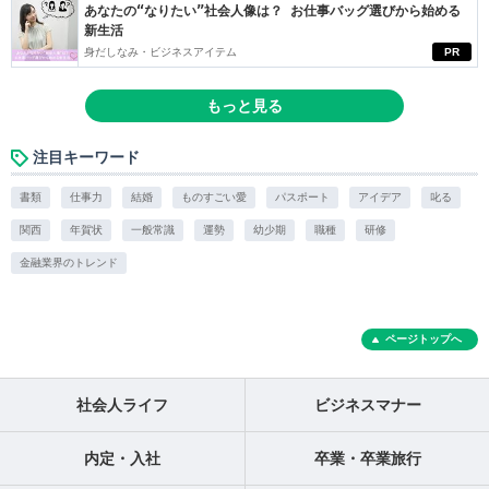
あなたの“なりたい”社会人像は？ お仕事バッグ選びから始める
新生活
身だしなみ・ビジネスアイテム
PR
もっと見る
注目キーワード
書類
仕事力
結婚
ものすごい愛
パスポート
アイデア
叱る
関西
年賀状
一般常識
運勢
幼少期
職種
研修
金融業界のトレンド
ページトップへ
社会人ライフ
ビジネスマナー
内定・入社
卒業・卒業旅行