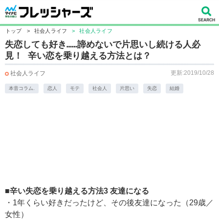
トップ
>
社会人ライフ
>
社会人ライフ
失恋しても好き……諦めないで片思いし続ける人必
見！ 辛い恋を乗り越える方法とは？
更新:2019/10/28
社会人ライフ
本音コラム.
恋人
モテ
社会人
片思い
失恋
結婚
■辛い失恋を乗り越える方法3
友達になる
・1年くらい好きだったけど、その後友達になった（29歳／
女性）