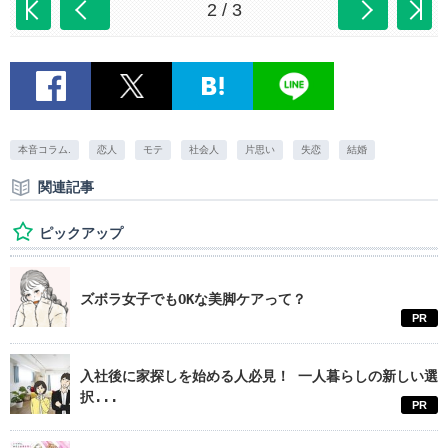
2 / 3
本音コラム.
恋人
モテ
社会人
片思い
失恋
結婚
関連記事
ピックアップ
ズボラ女子でもOKな美脚ケアって？
PR
入社後に家探しを始める人必見！ 一人暮らしの新しい選
択...
PR