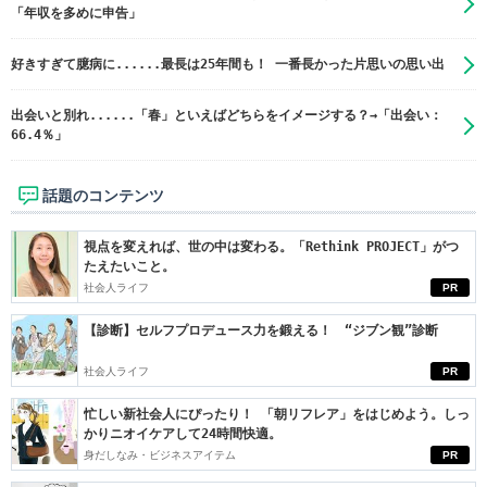
「年収を多めに申告」
好きすぎて臆病に......最長は25年間も！ 一番長かった片思いの思い出
出会いと別れ......「春」といえばどちらをイメージする？→「出会い：
66.4％」
話題のコンテンツ
視点を変えれば、世の中は変わる。「Rethink PROJECT」がつ
たえたいこと。
社会人ライフ
PR
【診断】セルフプロデュース力を鍛える！ “ジブン観”診断
社会人ライフ
PR
忙しい新社会人にぴったり！ 「朝リフレア」をはじめよう。しっ
かりニオイケアして24時間快適。
身だしなみ・ビジネスアイテム
PR