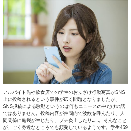
アルバイト先や飲食店での学生のおふざけ行動写真がSNS
上に投稿されるという事件が広く問題となりましたが、
SNS投稿による騒動というのは何もニュースの中だけの話
ではありません。投稿内容が仲間内で波紋を呼んだり、人
間関係に亀裂が生じたり、プチ炎上したり......。そんなこと
が、ごく身近なところでも頻発しているようです。学生459