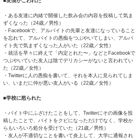
■友情がこわれた
・ある友達に内緒で開催した飲み会の内容を投稿して気ま
ずくなった（24歳／男性）
・Facebookで、アルバイトの先輩と友達になっていること
を忘れて、アルバイトの愚痴をつぶやいてしまい、アルバ
イト先で気まずくなった人がいた（22歳／女性）
・就活を早々に終えて「内定とれた〜」などとFacebookで
つぶやいていた友人は陰でデリカシーがないと言われてい
た（22歳／女性）
・Twitterに人の愚痴を書いて、それを本人に見られてしま
い、いまだに仲が悪い友人がいる（22歳／女性）
■学校に怒られた
・バイト中にふざけたことをして、Twitterにその画像を投
稿したことで、バイトをクビになっただけでなく、学校か
らもいろいろ処分を受けていた（21歳／男性）
・友人が不適切なことを書いて炎上して、大学に通報され