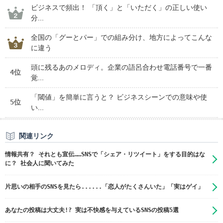
ビジネスで頻出！ 「頂く」と「いただく」の正しい使い
分...
全国の「グーとパー」での組み分け、地方によってこんな
に違う
頭に残るあのメロディ。企業の語呂合わせ電話番号で一番
4位
覚...
「閾値」を簡単に言うと？ ビジネスシーンでの意味や使
5位
い...
関連リンク
情報共有？ それとも宣伝……SNSで「シェア・リツイート」をする目的はな
に？ 社会人に聞いてみた
片思いの相手のSNSを見たら......「恋人がたくさんいた」「実はゲイ」
あなたの投稿は大丈夫!? 実は不快感を与えているSNSの投稿5選