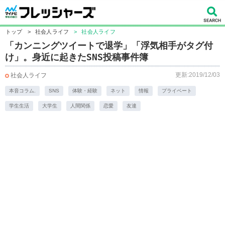
トップ
>
社会人ライフ
>
社会人ライフ
「カンニングツイートで退学」「浮気相手がタグ付
け」。身近に起きたSNS投稿事件簿
更新:2019/12/03
社会人ライフ
本音コラム.
SNS
体験・経験
ネット
情報
プライベート
学生生活
大学生
人間関係
恋愛
友達