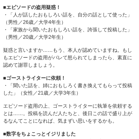
■エピソードの盗用疑惑！
・「人が話したおもしろい話を、自分の話として使った」
（男性／26歳／大学4年生）
・「家族から聞いたおもしろい話を、誇張して投稿した」
（男性／20歳／大学2年生）
疑惑と言いますか……もう、本人が認めていますね。もし
もエピソードの盗用がバレて怒られてしまったら、素直に
認めて謝罪しましょう。
■ゴーストライターに依頼！
・「聞いた話を、姉におもしろく書き換えてもらって投稿
した」（女性／21歳／大学3年生）
エピソード盗用の上、ゴーストライターに執筆を依頼する
とは……。投稿を読んだ人たちと、後日この話で盛り上が
るなんてことになれば、気まずい思いをするかも。
■数字をちょこっとイジリました