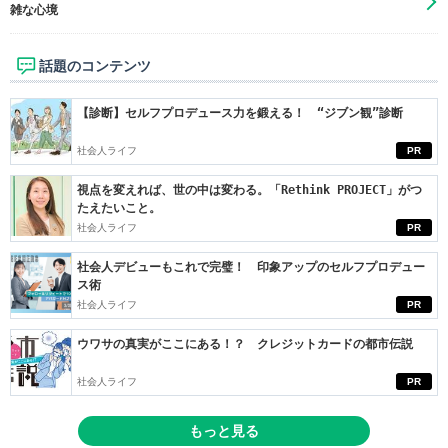
雑な心境
話題のコンテンツ
【診断】セルフプロデュース力を鍛える！ “ジブン観”診断
社会人ライフ
PR
視点を変えれば、世の中は変わる。「Rethink PROJECT」がつ
たえたいこと。
社会人ライフ
PR
社会人デビューもこれで完璧！ 印象アップのセルフプロデュー
ス術
社会人ライフ
PR
ウワサの真実がここにある！？ クレジットカードの都市伝説
社会人ライフ
PR
もっと見る