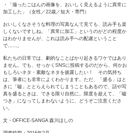
・「撮ったごはんの画像を、おいしく見えるように異常に
加工した」（女性／22歳／短大・専門）
おいしくなさそうな料理の写真なんて見ても、読み手も楽
しくないですしね。「異常に加工」というのがどの程度か
はわかりませんが、これは読み手への配慮ということ
で……。
私たちの日常では、劇的なことばかり起きるワケではあり
ません。でも、せっかくSNSに投稿するのだから、何かお
もしろいネタ・素敵なネタを披露したい！ その気持ち
は、筆者にも非常によくわかります。ただ、「盛る」はと
きに「嘘」ととらえられてしまうこともあるので、話や写
真を盛るときは、できる限り自然に。限度を超えて、「嘘
つき」になってしまわないように、どうぞご注意くださ
い。
文・OFFICE-SANGA 森川ほしの
調査時期：2016年2月