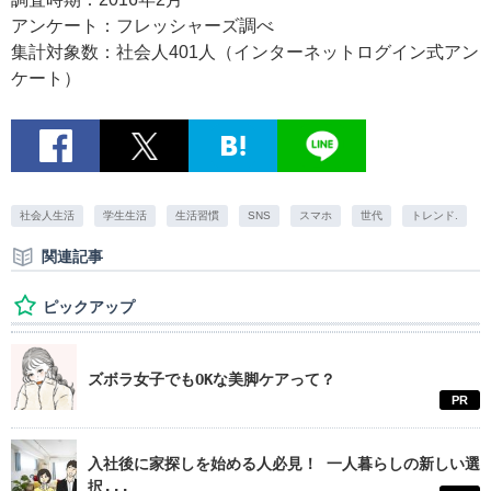
アンケート：フレッシャーズ調べ
集計対象数：社会人401人（インターネットログイン式アン
ケート）
社会人生活
学生生活
生活習慣
SNS
スマホ
世代
トレンド.
関連記事
ピックアップ
ズボラ女子でもOKな美脚ケアって？
PR
入社後に家探しを始める人必見！ 一人暮らしの新しい選
択...