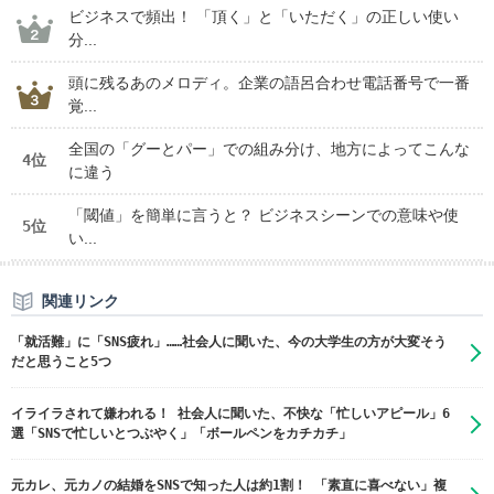
ビジネスで頻出！ 「頂く」と「いただく」の正しい使い
分...
頭に残るあのメロディ。企業の語呂合わせ電話番号で一番
覚...
全国の「グーとパー」での組み分け、地方によってこんな
4位
に違う
「閾値」を簡単に言うと？ ビジネスシーンでの意味や使
5位
い...
関連リンク
「就活難」に「SNS疲れ」……社会人に聞いた、今の大学生の方が大変そう
だと思うこと5つ
イライラされて嫌われる！ 社会人に聞いた、不快な「忙しいアピール」6
選「SNSで忙しいとつぶやく」「ボールペンをカチカチ」
元カレ、元カノの結婚をSNSで知った人は約1割！ 「素直に喜べない」複