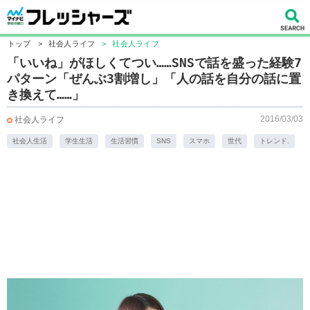
トップ
>
社会人ライフ
>
社会人ライフ
「いいね」がほしくてつい……SNSで話を盛った経験7
パターン「ぜんぶ3割増し」「人の話を自分の話に置
き換えて……」
2016/03/03
社会人ライフ
社会人生活
学生生活
生活習慣
SNS
スマホ
世代
トレンド.