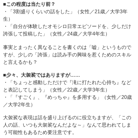
■この程度は当たり前？
・「3割盛りくらいの話をした」（女性／21歳／大学3年
生）
・「自分が体験したオモシロ日常エピソードを、少しだけ
誇張して投稿した」（女性／24歳／大学4年生）
事実とまったく異なることを書くのは「嘘」というもので
すが、少しの「誇張」は読み手の興味を惹くためのスキル
と言えるかも？
■少々、大袈裟ではありますが……
・「ちょっと感動しただけで『滝に打たれた心持ち』など
と表記してしまう」（女性／22歳／大学3年生）
・「『すごく』、『めっちゃ』を多用する」（女性／20歳
／大学2年生）
大袈裟な表現は話を盛り上げるのに役立ちますが、「この
人の話、いつも大袈裟なんだよな～」なんて思われてしま
う可能性もあるため要注意です。