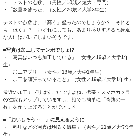
・「テストの点数」（男性／18歳／短大・専門）
・「数量を盛った」（女性／20歳／大学2年生）
テストの点数は、「高く」盛ったのでしょうか？ それと
も「低く」？ いずれにしても、あまり盛りすぎると身近
な人にはバレてしまいそうです。
■写真は加工してナンボでしょ!?
・「写真はいつも加工している」（女性／19歳／大学1年
生）
・「加工アプリ」（女性／18歳／大学1年生）
・「加工を頑張っていること」（女性／19歳／大学1年生）
最近の加工アプリはすごいですよね。携帯・スマホカメラ
の性能もアップしていますし、誰でも簡単に「奇跡の一
枚」を作り上げることができます。
■「おいしそう～！」に見えるように……
・「料理などの写真は明るく編集」（男性／21歳／大学3年
生）