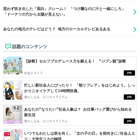
思わず吹き出した「面白」クレーム！ 「つけ麺なのに汁と一緒にしろ」
「ドーナツの穴から太陽が見えない」
あなたの地元のテレビはどう？ 地方のローカルテレビあるある
話題のコンテンツ
【診断】セルフプロデュース力を鍛える！ “ジブン観”診断
社会人ライフ
PR
忙しい新社会人にぴったり！ 「朝リフレア」をはじめよう。しっ
かりニオイケアして24時間快適。
身だしなみ・ビジネスアイテム
PR
あなたの“なりたい”社会人像は？ お仕事バッグ選びから始める
新生活
身だしなみ・ビジネスアイテム
PR
いつでもわたしは前を向く。「女の子の日」を前向きに♪社会人エ
リ・大学生リカの物語