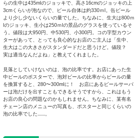
らの生中は435mlのジョッキで、高さ16cmのジョッキの上
3cmくらいが泡なので、ビール自体は約330ｍl。缶ビール
より少し少ないくらいの量でした。ちなみに、生大は800ｍ
lのジョッキ、生小は250ｍlの景品のグラスを使っているそ
う。値段は大950円、中530円、小300円。コの字型カウン
ターがあって、とっても良心的なお店のご主人は「生中、
生大はこの大きさがスタンダードだと思うけど。値段？
実は適当なんだよね」と教えてくれました。
見落としていけないのは、泡の比率です。お店にあった生
中ビールのポスターで、泡対ビールの比率からビールの量
を換算すると、280〜300mlに！ お店にあるビールサーバ
ーは泡だけを出すこともできるそうですから、これはもう
お店の良心の問題なのかもしれません。ちなみに、某有名
チェーン店のメニューの写真も、ポスターと同じくらいの
泡の比率でした......。