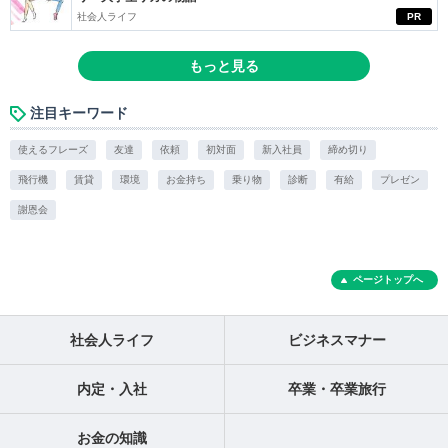
社会人ライフ
PR
もっと見る
注目キーワード
使えるフレーズ
友達
依頼
初対面
新入社員
締め切り
飛行機
賃貸
環境
お金持ち
乗り物
診断
有給
プレゼン
謝恩会
ページトップへ
社会人ライフ
ビジネスマナー
内定・入社
卒業・卒業旅行
お金の知識