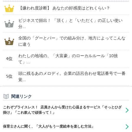
【嫌われ度診断】 あなたの好感度はどれくらい？
ビジネスで頻出！ 「頂く」と「いただく」の正しい使い
分...
全国の「グーとパー」での組み分け、地方によってこんな
に違う
わたしの地域の、「大富豪」のローカルルール「10捨
4位
て」...
頭に残るあのメロディ。企業の語呂合わせ電話番号で一番
5位
覚...
関連リンク
これぞプライスレス！ 店員さんから受けた心温まるサービス「そっとひざ
掛け」「これ飲んで頑張って！」
保育士さんに聞く、「大人がもう一度絵本を楽しむ方法」