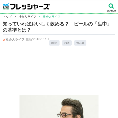
トップ
>
社会人ライフ
>
社会人ライフ
知っていればおいしく飲める？ ビールの「生中」
の基準とは？
更新:2018/11/01
社会人ライフ
雑学.
お酒
飲み会