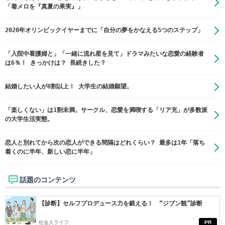
「着メロを『真夏の果実』」
2020年オリンピックイヤーまでに「自分の夢をかなえる5つのステップ」
「入院中看護婦と」「一緒に流れ星を見て」ドラマみたいな恋愛の経験者
は6％！ きっかけは？ 長続きした？
結婚したい人が8割以上！ 大学生の結婚願望。
「楽しくない」は1割未満。サークル、恋愛を満喫する「リア充」が多数派
の大学生活実態。
恋人と別れてから次の恋人ができる間隔はどれくらい？ 最多は1年「落ち
着くのに半年、新しい恋に半年」
話題のコンテンツ
【診断】セルフプロデュース力を鍛える！ “ジブン観”診断
社会人ライフ
PR