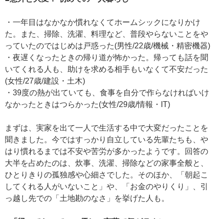
・一年目はなかなか慣れなくてホームシックになりかけ
た。また、掃除、洗濯、料理など、普段やらないことをや
っていたのではじめは戸惑った(男性/22歳/機械・精密機器)
・夜遅くなったときの帰り道が怖かった。帰っても話を聞
いてくれる人も、助けを求める相手もいなくて不安だった
(女性/27歳/建設・土木)
・39度の熱が出ていても、食事を自分で作らなければいけ
なかったときはつらかった(女性/29歳/情報・IT)
まずは、実家を出て一人で生活する中で大変だったことを
聞きました。今ではすっかり自立している先輩たちも、や
はり慣れるまでは不安や苦労が多かったようです。回答の
大半を占めたのは、炊事、洗濯、掃除などの家事全般と、
ひとりきりの孤独感や心細さでした。そのほか、「朝起こ
してくれる人がいないこと」や、「お金のやりくり」、引
っ越し先での「土地勘のなさ」を挙げた人も。