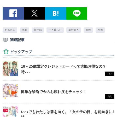
あるある
卒業
新生活
一人暮らし
新社会人
家族
友達
関連記事
ピックアップ
18～25歳限定クレジットカードって実際お得なの？
特...
PR
簡単な診断で今のお疲れ度をチェック！
PR
いつでもわたしは前を向く。「女の子の日」を前向きに♪