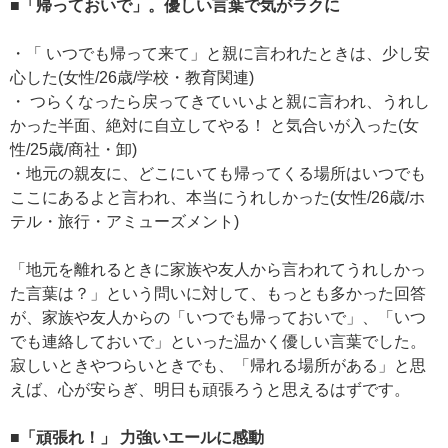
■「帰っておいで」。優しい言葉で気がラクに
・「 いつでも帰って来て」と親に言われたときは、少し安
心した(女性/26歳/学校・教育関連)
・ つらくなったら戻ってきていいよと親に言われ、うれし
かった半面、絶対に自立してやる！ と気合いが入った(女
性/25歳/商社・卸)
・地元の親友に、どこにいても帰ってくる場所はいつでも
ここにあるよと言われ、本当にうれしかった(女性/26歳/ホ
テル・旅行・アミューズメント)
「地元を離れるときに家族や友人から言われてうれしかっ
た言葉は？」という問いに対して、もっとも多かった回答
が、家族や友人からの「いつでも帰っておいで」、「いつ
でも連絡しておいで」といった温かく優しい言葉でした。
寂しいときやつらいときでも、「帰れる場所がある」と思
えば、心が安らぎ、明日も頑張ろうと思えるはずです。
■「頑張れ！」 力強いエールに感動