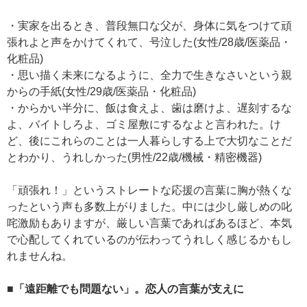
・実家を出るとき、普段無口な父が、身体に気をつけて頑
張れよと声をかけてくれて、号泣した(女性/28歳/医薬品・
化粧品)
・思い描く未来になるように、全力で生きなさいという親
からの手紙(女性/29歳/医薬品・化粧品)
・からかい半分に、飯は食えよ、歯は磨けよ、遅刻するな
よ、バイトしろよ、ゴミ屋敷にするなよと言われた。け
ど、後にこれらのことは一人暮らしする上で大切なことだ
とわかり、うれしかった(男性/22歳/機械・精密機器)
「頑張れ！」というストレートな応援の言葉に胸が熱くな
ったという声も多数上がりました。中には少し厳しめの叱
咤激励もありますが、厳しい言葉であればあるほど、本気
で心配してくれているのが伝わってうれしく感じるかもし
れませんね。
■「遠距離でも問題ない」。恋人の言葉が支えに