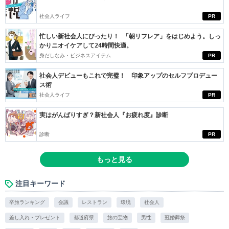
社会人ライフ
PR
忙しい新社会人にぴったり！ 「朝リフレア」をはじめよう。しっ
かりニオイケアして24時間快適。
身だしなみ・ビジネスアイテム
PR
社会人デビューもこれで完璧！ 印象アップのセルフプロデュー
ス術
社会人ライフ
PR
実はがんばりすぎ？新社会人『お疲れ度』診断
診断
PR
もっと見る
注目キーワード
卒旅ランキング
会議
レストラン
環境
社会人
差し入れ・プレゼント
都道府県
旅の宝物
男性
冠婚葬祭