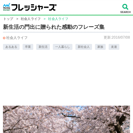
トップ
>
社会人ライフ
>
社会人ライフ
新生活の門出に贈られた感動のフレーズ集
更新:2016/07/08
社会人ライフ
あるある
卒業
新生活
一人暮らし
新社会人
家族
友達