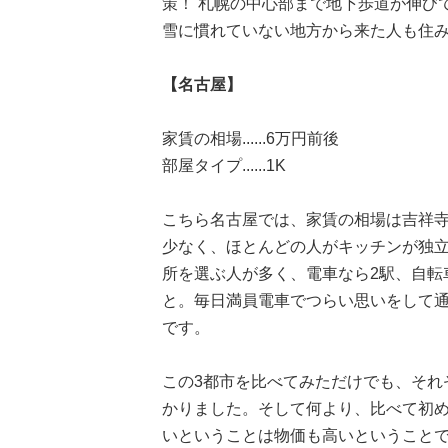
策！ 札幌の中心部まで地下歩道が伸び
雪に慣れていない地方から来た人も住
【名古屋】
家賃の相場......6万円前後
部屋タイプ......1K
こちら名古屋では、家賃の相場は吉祥
少なく、ほとんどの人がキッチンが独立
所を選ぶ人が多く、電車なら2駅、自転
と。毎日満員電車でつらい思いをして
です。
この3都市を比べてみただけでも、それ
かりました。そして何より、比べて初め
いということは物価も高いということ