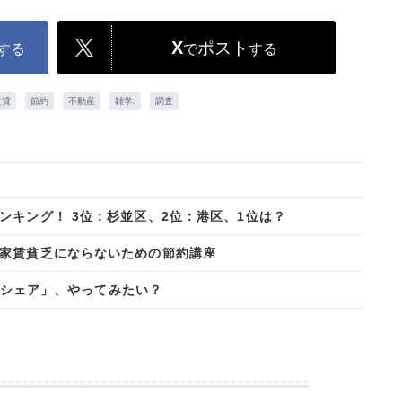
X
ポスト
する
で
する
賃貸
節約
不動産
雑学.
調査
ンキング！ 3位：杉並区、2位：港区、1位は？
家賃貧乏にならないための節約講座
ームシェア」、やってみたい？