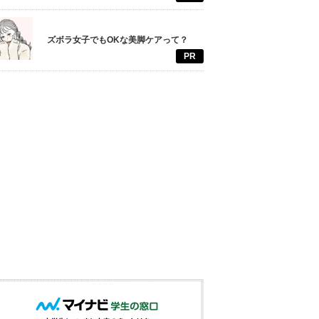
ズボラ女子でもOKな美脚ケアって？
PR