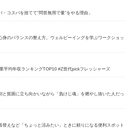
・コスパを捨てて“問答無用で量”をやる理由」
心身のバランスの整え方。ウェルビーイングを学ぶワークショッ
均年収ランキングTOP10 #Z世代pickフレッシャーズ
別と貧困に立ち向かいながら「負けじ魂」を燃やし抜いた人だっ
着替えなど「ちょっと涼みたい」ときに頼りになる便利スポット