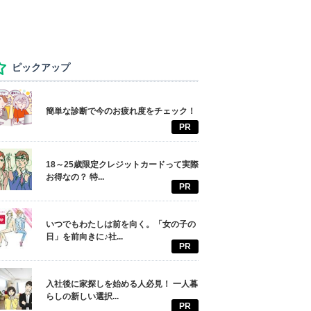
ピックアップ
簡単な診断で今のお疲れ度をチェック！
PR
18～25歳限定クレジットカードって実際
お得なの？ 特...
PR
いつでもわたしは前を向く。「女の子の
日」を前向きに♪社...
PR
入社後に家探しを始める人必見！ 一人暮
らしの新しい選択...
PR