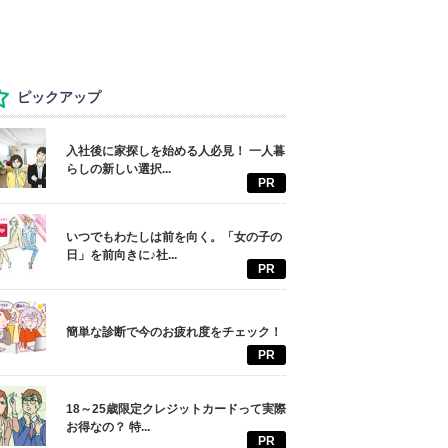
ピックアップ
入社後に家探しを始める人必見！ 一人暮
らしの新しい選択...
PR
いつでもわたしは前を向く。「女の子の
日」を前向きに♪社...
PR
簡単な診断で今のお疲れ度をチェック！
PR
18～25歳限定クレジットカードって実際
お得なの？ 特...
PR