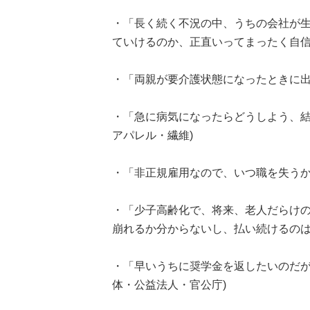
・「長く続く不況の中、うちの会社が
ていけるのか、正直いってまったく自信がな
・「両親が要介護状態になったときに出せ
・「急に病気になったらどうしよう、結婚
アパレル・繊維)
・「非正規雇用なので、いつ職を失うか分
・「少子高齢化で、将来、老人だらけの世
崩れるか分からないし、払い続けるのはバ
・「早いうちに奨学金を返したいのだが、
体・公益法人・官公庁)