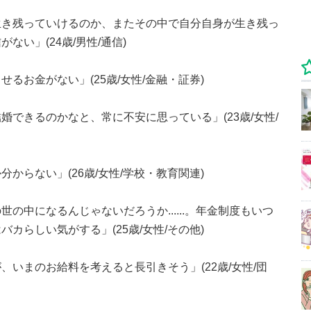
生き残っていけるのか、またその中で自分自身が生き残っ
い」(24歳/男性/通信)
るお金がない」(25歳/女性/金融・証券)
できるのかなと、常に不安に思っている」(23歳/女性/
からない」(26歳/女性/学校・教育関連)
の中になるんじゃないだろうか......。年金制度もいつ
カらしい気がする」(25歳/女性/その他)
いまのお給料を考えると長引きそう」(22歳/女性/団