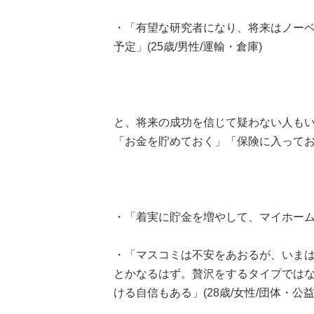
・「有望な研究者になり、将来はノー
予定」(25歳/男性/運輸・倉庫)
と、将来の成功を信じて疑わない人も
「お金を貯めておく」「保険に入って
・「着実に貯金を増やして、マイホームは
・「マスコミは不安をあおるが、いま
とかなるはず。贅沢をするタイプでは
ける自信もある」(28歳/女性/団体・公