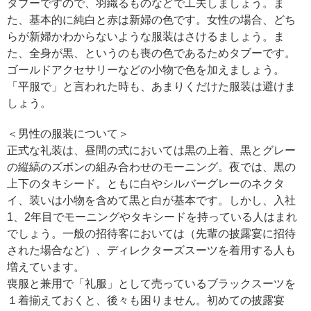
タブーですので、羽織るものなどで工夫しましょう。ま
た、基本的に純白と赤は新婦の色です。女性の場合、どち
らが新婦かわからないような服装はさけるましょう。ま
た、全身が黒、というのも喪の色であるためタブーです。
ゴールドアクセサリーなどの小物で色を加えましょう。
「平服で」と言われた時も、あまりくだけた服装は避けま
しょう。
＜男性の服装について＞
正式な礼装は、昼間の式においては黒の上着、黒とグレー
の縦縞のズボンの組み合わせのモーニング。夜では、黒の
上下のタキシード。ともに白やシルバーグレーのネクタ
イ、装いは小物を含めて黒と白が基本です。しかし、入社
1、2年目でモーニングやタキシードを持っている人はまれ
でしょう。一般の招待客においては（先輩の披露宴に招待
された場合など）、ディレクターズスーツを着用する人も
増えています。
喪服と兼用で「礼服」として売っているブラックスーツを
１着揃えておくと、後々も困りません。初めての披露宴