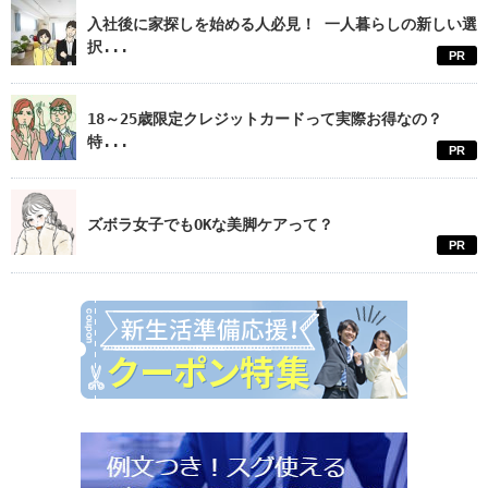
入社後に家探しを始める人必見！ 一人暮らしの新しい選
択...
PR
18～25歳限定クレジットカードって実際お得なの？
特...
PR
ズボラ女子でもOKな美脚ケアって？
PR