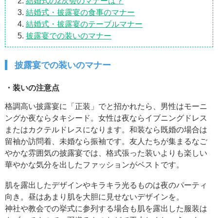
結婚式の2次会のマナーは？
結婚式・披露宴の食事のマナー
結婚式・披露宴のテーブルマナー
披露宴での装いのマナー
披露宴での装いのマナー
・装いの注意点
格調高い披露宴に「正装」でと招かれたら、男性はモーニ
ングか夜ならタキシード。女性は夜ならイブニングドレス
またはカクテルドレスになります。和装なら既婚の場合は
留袖か訪問着、未婚なら振袖です。友人たちが集まるなご
やかな雰囲気の披露宴では、格式張った装いよりも楽しい
華やかな気分を出したファッションがベストです。
肌を露出したデザインやキラキラ光るものは夜のパーティ
向き。昼はあまり肌を大胆に見せないデザインを。
神社や教会での挙式に参列する場合も肌を露出した服装は