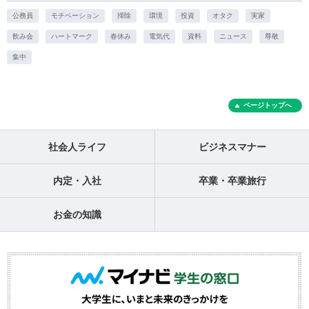
公務員
モチベーション
掃除
環境
投資
オタク
実家
飲み会
ハートマーク
春休み
電気代
資料
ニュース
尊敬
集中
ページトップへ
社会人ライフ
ビジネスマナー
内定・入社
卒業・卒業旅行
お金の知識