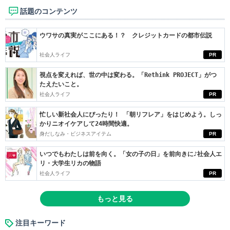
話題のコンテンツ
ウワサの真実がここにある！？ クレジットカードの都市伝説
社会人ライフ
PR
視点を変えれば、世の中は変わる。「Rethink PROJECT」がつ
たえたいこと。
社会人ライフ
PR
忙しい新社会人にぴったり！ 「朝リフレア」をはじめよう。しっ
かりニオイケアして24時間快適。
身だしなみ・ビジネスアイテム
PR
いつでもわたしは前を向く。「女の子の日」を前向きに♪社会人エ
リ・大学生リカの物語
社会人ライフ
PR
もっと見る
注目キーワード