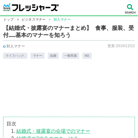
トップ
>
ビジネスマナー
>
対人マナー
【結婚式・披露宴のマナーまとめ】 食事、服装、受
付……基本のマナーを知ろう
更新:2016/12/22
対人マナー
ライフハック.
マナー
結婚
一般常識
NG
目次
結婚式・披露宴の会場でのマナー