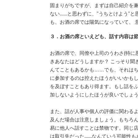
固まりがちですが、まずは自己紹介を兼
ない......と思わずに、"うちとけよ
も、お酒の席では陽気になっていて、 
３．お酒の席といえども、話す内容は
お酒の席で、同僚や上司のうわさ(特に
きあなたはどうしますか？ こっそり聞
んてこともあるかも……でも、それはち
に参加するのは控えたほうがいいかも
を及ぼすこともあり得ます。もし話を
加しないようにしたほうが良いでしょ
また、話が人事や個人の評価に関わるよ
及んだ場合は注意しましょう。もちろん
易に他人へ話すことは禁物です。同じ
は取引先だった......なんていう可