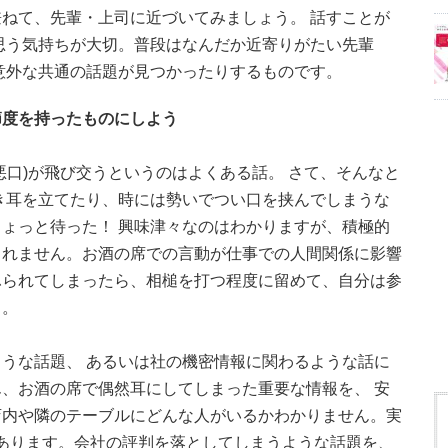
ねて、先輩・上司に近づいてみましょう。 話すことが
う"と思う気持ちが大切。普段はなんだか近寄りがたい先輩
意外な共通の話題が見つかったりするものです。
節度を持ったものにしよう
悪口)が飛び交うというのはよくある話。 さて、そんなと
き耳を立てたり、時には勢いでつい口を挟んでしまうな
ょっと待った！ 興味津々なのはわかりますが、積極的
しれません。お酒の席での言動が仕事での人間関係に影響
ふられてしまったら、相槌を打つ程度に留めて、自分は参
う。
うな話題、 あるいは社の機密情報に関わるような話に
、お酒の席で偶然耳にしてしまった重要な情報を、 安
店内や隣のテーブルにどんな人がいるかわかりません。実
能性もあります。会社の評判を落としてしまうような話題を、