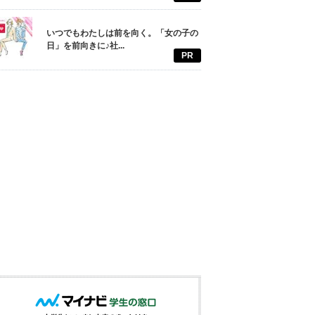
いつでもわたしは前を向く。「女の子の
日」を前向きに♪社...
PR