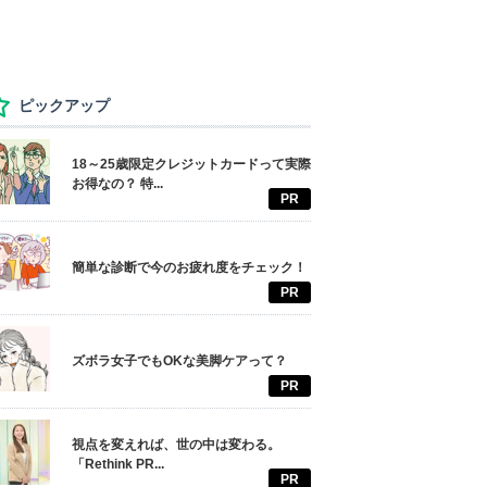
ピックアップ
18～25歳限定クレジットカードって実際
お得なの？ 特...
PR
簡単な診断で今のお疲れ度をチェック！
PR
ズボラ女子でもOKな美脚ケアって？
PR
視点を変えれば、世の中は変わる。
「Rethink PR...
PR