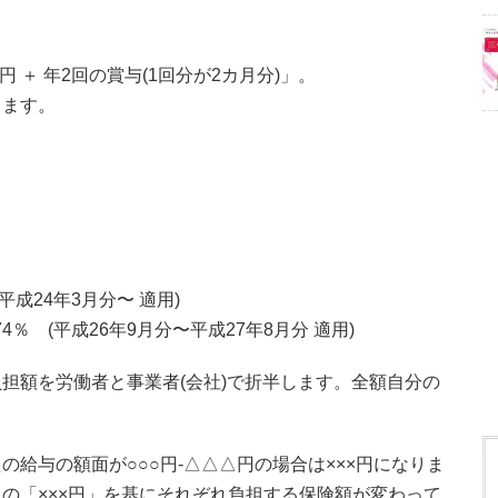
。
 ＋ 年2回の賞与(1回分が2カ月分)」。
ります。
(平成24年3月分〜 適用)
474％ (平成26年9月分〜平成27年8月分 適用)
担額を労働者と事業者(会社)で折半します。全額自分の
給与の額面が○○○円-△△△円の場合は×××円になりま
の「×××円」を基にそれぞれ負担する保険額が変わって