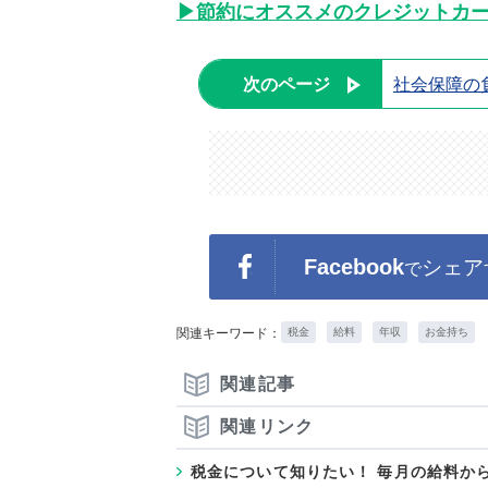
▶節約にオススメのクレジットカ
次のページ
社会保障の
Facebook
シェア
で
関連キーワード：
税金
給料
年収
お金持ち
関連記事
関連リンク
税金について知りたい！ 毎月の給料か