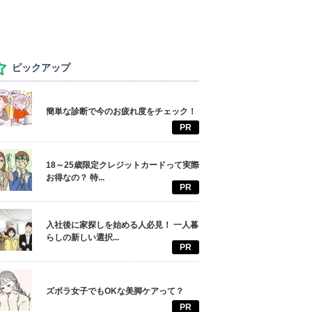
ピックアップ
簡単な診断で今のお疲れ度をチェック！
PR
18～25歳限定クレジットカードって実際
お得なの？ 特...
PR
入社後に家探しを始める人必見！ 一人暮
らしの新しい選択...
PR
ズボラ女子でもOKな美脚ケアって？
PR