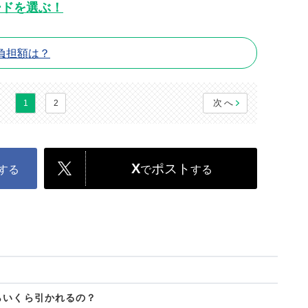
ードを選ぶ！
負担額は？
次へ
1
2
X
ポスト
する
で
する
らいくら引かれるの？