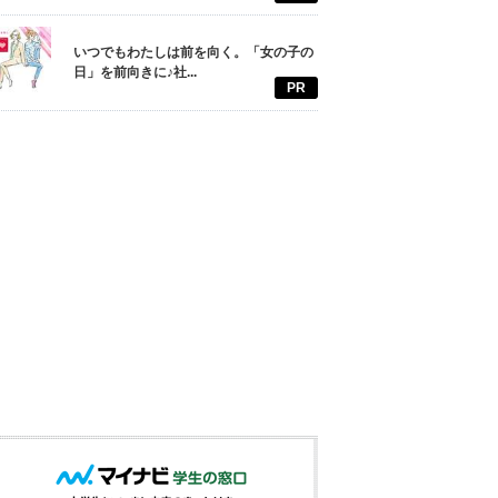
いつでもわたしは前を向く。「女の子の
日」を前向きに♪社...
PR