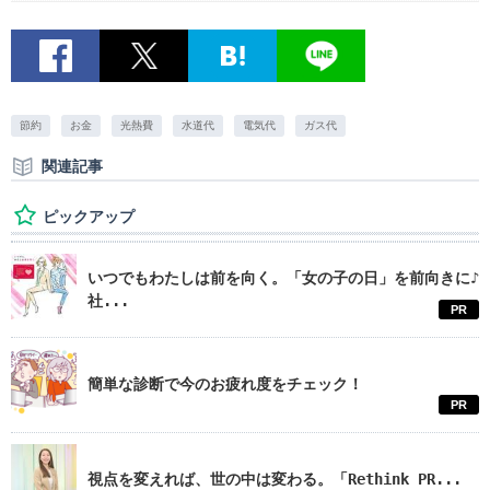
節約
お金
光熱費
水道代
電気代
ガス代
関連記事
ピックアップ
いつでもわたしは前を向く。「女の子の日」を前向きに♪
社...
PR
簡単な診断で今のお疲れ度をチェック！
PR
視点を変えれば、世の中は変わる。「Rethink PR...