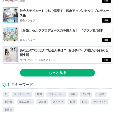
診断
PR
社会人デビューもこれで完璧！ 印象アップのセルフプロデュー
ス術
社会人ライフ
PR
【診断】セルフプロデュース力を鍛える！ “ジブン観”診断
社会人ライフ
PR
あなたの“なりたい”社会人像は？ お仕事バッグ選びから始める
新生活
身だしなみ・ビジネスアイテム
PR
もっと見る
注目キーワード
AI
ライフハック.
勉強
リフレッシュ
彼氏
タバコ
一発芸
歓迎会
瀧波ユカリ
豆知識
スイーツ
秘密
お礼
オノマトペ
春休み