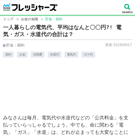
トップ
>
お金の知識
>
貯金・節約
一人暮らしの電気代、平均はなんと〇〇円?! 電
気・ガス・水道代の合計は？
更新:2018/09/17
貯金・節約
節約
お金
光熱費
水道代
電気代
ガス代
みなさんは毎月、電気代や水道代などの「公共料金」を支
払っていらっしゃるでしょう。中でも、命に関わる「電
気」「ガス」「水道」は、どれが止まっても大変なことに