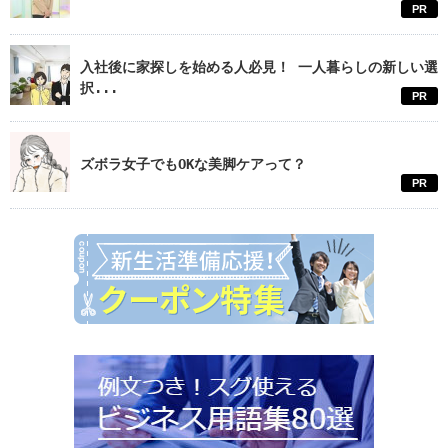
PR
入社後に家探しを始める人必見！ 一人暮らしの新しい選
択...
PR
ズボラ女子でもOKな美脚ケアって？
PR