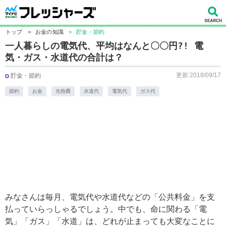
トップ
>
お金の知識
>
貯金・節約
一人暮らしの電気代、平均はなんと〇〇円?! 電
気・ガス・水道代の合計は？
更新:2018/09/17
貯金・節約
節約
お金
光熱費
水道代
電気代
ガス代
みなさんは毎月、電気代や水道代などの「公共料金」を支
払っていらっしゃるでしょう。中でも、命に関わる「電
気」「ガス」「水道」は、どれが止まっても大変なことに