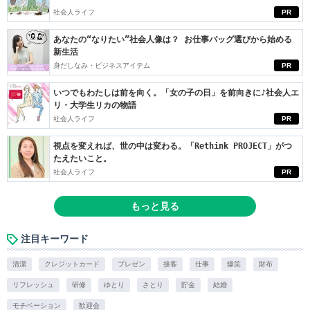
社会人ライフ
PR
あなたの“なりたい”社会人像は？ お仕事バッグ選びから始める
新生活
身だしなみ・ビジネスアイテム
PR
いつでもわたしは前を向く。「女の子の日」を前向きに♪社会人エ
リ・大学生リカの物語
社会人ライフ
PR
視点を変えれば、世の中は変わる。「Rethink PROJECT」がつ
たえたいこと。
社会人ライフ
PR
もっと見る
注目キーワード
清潔
クレジットカード
プレゼン
接客
仕事
爆笑
財布
リフレッシュ
研修
ゆとり
さとり
貯金
結婚
モチベーション
歓迎会