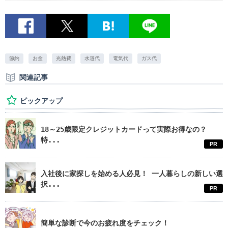
節約
お金
光熱費
水道代
電気代
ガス代
関連記事
ピックアップ
18～25歳限定クレジットカードって実際お得なの？
特...
PR
入社後に家探しを始める人必見！ 一人暮らしの新しい選
択...
PR
簡単な診断で今のお疲れ度をチェック！