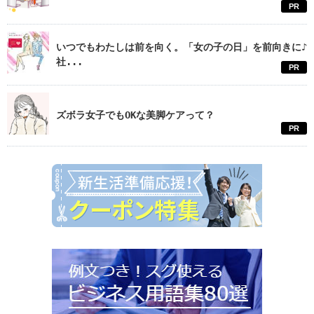
PR
いつでもわたしは前を向く。「女の子の日」を前向きに♪
社...
PR
ズボラ女子でもOKな美脚ケアって？
PR