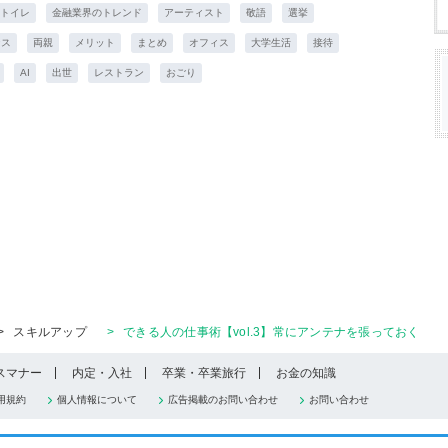
トイレ
金融業界のトレンド
アーティスト
敬語
選挙
ンス
両親
メリット
まとめ
オフィス
大学生活
接待
AI
出世
レストラン
おごり
>
スキルアップ
>
できる人の仕事術【vol.3】常にアンテナを張っておく
スマナー
内定・入社
卒業・卒業旅行
お金の知識
用規約
個人情報について
広告掲載のお問い合わせ
お問い合わせ