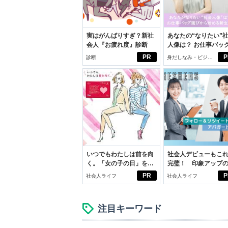
実はがんばりすぎ？新社
あなたの“なりたい”
会人『お疲れ度』診断
人像は？ お仕事バッ
びから始める新生活
PR
P
診断
身だしなみ・ビジネ
スアイテム
いつでもわたしは前を向
社会人デビューもこ
く。「女の子の日」を前
完璧！ 印象アップ
向きに♪社会人エリ・大
ルフプロデュース術
PR
P
社会人ライフ
社会人ライフ
学生リカの物語
注目キーワード