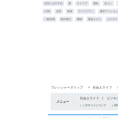
女性におすすめ
夢
キャリア
運転
合コン
LINE
女性
映画
ライフプラン
週末アドレセ
一般常識
海外旅行
職場
瀧波ユカリ
カラオケ
フレッシャーズトップ
>
社会人ライフ
社会人ライフ
ビジネ
メニュー
このサイトについて
利