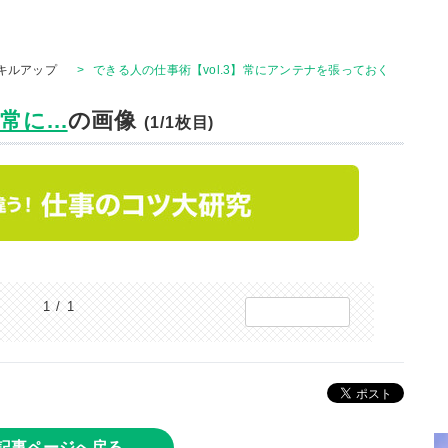
キルアップ
>
できる人の仕事術【vol.3】常にアンテナを張っておく
に...
の画像
(1/1枚目)
1 / 1
記事ページへ戻る