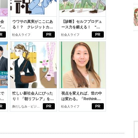
社会
ウワサの真実がここにあ
【診断】セルフプロデュ
グ選
る！？ クレジットカー
ース力を鍛える！ “ジ
ドの都市伝説
ブン観”診断
R
PR
PR
社会人ライフ
社会人ライフ
れで
忙しい新社会人にぴった
視点を変えれば、世の中
のセ
り！ 「朝リフレア」をは
は変わる。「Rethink
じめよう。しっかりニオ
PROJECT」がつたえた
R
PR
PR
身だしなみ・ビジネ
社会人ライフ
イケアして24時間快適。
いこと。
スアイテム