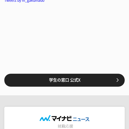
Tweets by m_gakumado
学生の窓口 公式X