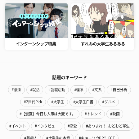
インターンシップ特集
すれみの大学生あるある
話題のキーワード
#漫画
#就活
#就職活動
#理系
#文系
#自己分析
#Z世代Pick
#大学生
#大学生白書
#グルメ
#【漫画】今日も人事は大変です。
#トレンド
#映画
#イベント
#インタビュー
#恋愛
#あつまれ！_おどおど学生
#芸能人
#大学生の本音
#キョーソウPROJECT