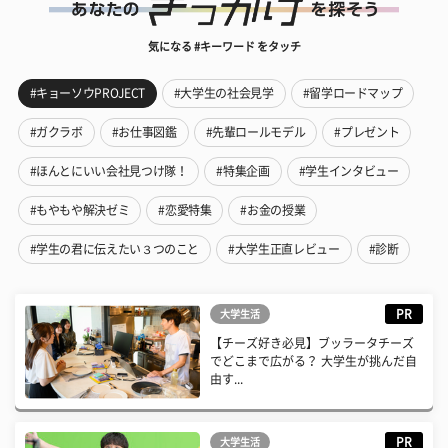
気になる #キーワード をタッチ
#キョーソウPROJECT
#大学生の社会見学
#留学ロードマップ
#ガクラボ
#お仕事図鑑
#先輩ロールモデル
#プレゼント
#ほんとにいい会社見つけ隊！
#特集企画
#学生インタビュー
#もやもや解決ゼミ
#恋愛特集
#お金の授業
#学生の君に伝えたい３つのこと
#大学生正直レビュー
#診断
PR
大学生活
【チーズ好き必見】ブッラータチーズ
でどこまで広がる？ 大学生が挑んだ自
由す...
PR
大学生活