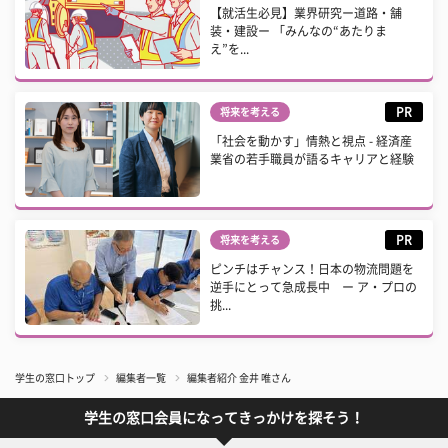
【就活生必見】業界研究ー道路・舗
装・建設ー 「みんなの“あたりま
え”を...
PR
将来を考える
「社会を動かす」情熱と視点 - 経済産
業省の若手職員が語るキャリアと経験
PR
将来を考える
ピンチはチャンス！日本の物流問題を
逆手にとって急成長中 ー ア・プロの
挑...
学生の窓口トップ
編集者一覧
編集者紹介 金井 唯さん
学生の窓口会員になってきっかけを探そう！