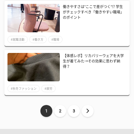
働きやすさは"ここで差がつく"!? 学生
がチェックすべき「働きやすい職場」
のポイント
#就職活動
#働き方
#職場
【体感レポ】リカバリーウェアを大学
生が着てみた→その効果に思わず納
得？
#秋冬ファッション
#疲労
1
2
3