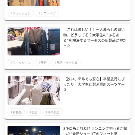
#ファッション
#アウトドア
【これは欲しい！】一人暮らしの買い
物、どうしてる？大学生の“あるあ
る”を解決するサーモスの新製品が神だ
った
#ファッション
#旅行
#部活・サークル
【狭いホテルでも安心】卒業旅行にぴ
ったり！大学生と選ぶ最新スーツケー
ス
#新製品
#旅行
#海外旅行
3キロも走れた!? ランニング初心者が驚
いた“最新シューズ”のフィット感