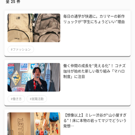
全
25
件
毎日の通学が快適に。カリマーの新作
リュックが“学生にちょうどいい”理由
#ファッション
働く仲間の成長を“見える化”！ コナズ
珈琲が始めた新しい取り組み「マハロ
制度」に注目
#働き方
#就職活動
【想像以上】ミレー渋谷が“山小屋すぎ
る”！床に本物の岩ってマジでどういう
発想…