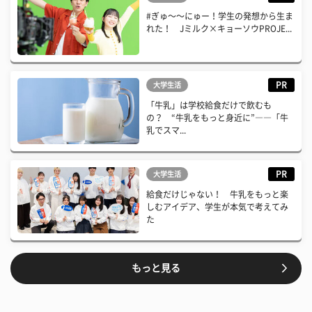
#ぎゅ〜〜にゅー！学生の発想から生ま
れた！ Jミルク×キョーソウPROJE...
PR
大学生活
「牛乳」は学校給食だけで飲むも
の？ “牛乳をもっと身近に”――「牛
乳でスマ...
PR
大学生活
給食だけじゃない！ 牛乳をもっと楽
しむアイデア、学生が本気で考えてみ
た
もっと見る