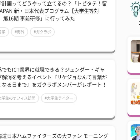
学計画ってどうやって立てるの？「トビタテ！留
JAPAN 新・日本代表プログラム【大学生等対
】 第16期 事前研修」に行ってみた
留学
#海外
#ガクラボ
系でもICT業界に就職できる？ジェンダー・ギャ
プ解消を考えるイベント『リケジョなんて言葉が
くなる日まで』をガクラボメンバーがレポート！
大学生のオフィス訪問
#大学生ライター
大学生の社会見学
海道日本ハムファイターズの大ファン モーニング