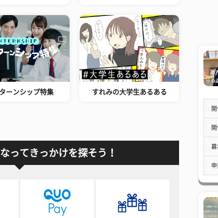
ターンシップ特集
すれみの大学生あるある
開
開
募
なってきっかけを探そう！
申