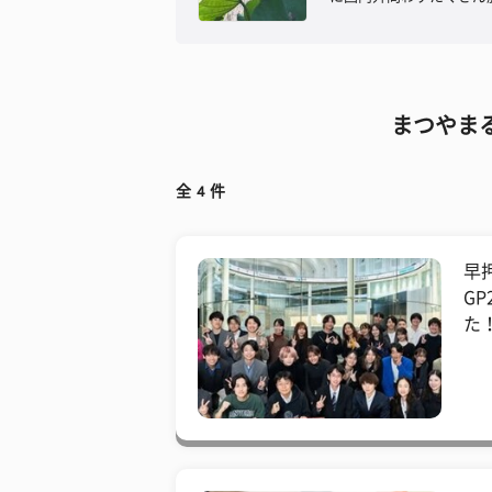
まつやま
全
4
件
早押
G
た