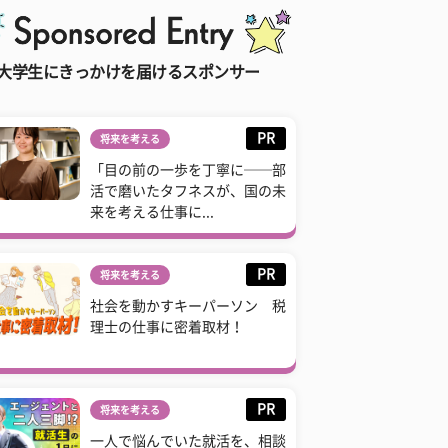
大学生にきっかけを届けるスポンサー
PR
将来を考える
「目の前の一歩を丁寧に──部
活で磨いたタフネスが、国の未
来を考える仕事に...
PR
将来を考える
社会を動かすキーパーソン 税
理士の仕事に密着取材！
PR
将来を考える
一人で悩んでいた就活を、相談