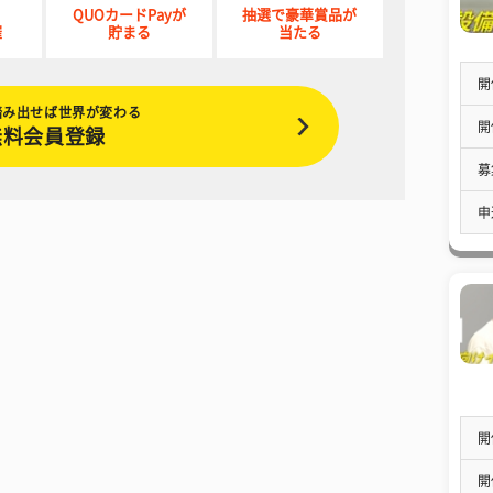
QUOカードPayが
抽選で豪華賞品が
催
貯まる
当たる
開
踏み出せば世界が変わる
開
無料会員登録
募
申
開
開