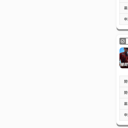
募
申
開
開
募
申