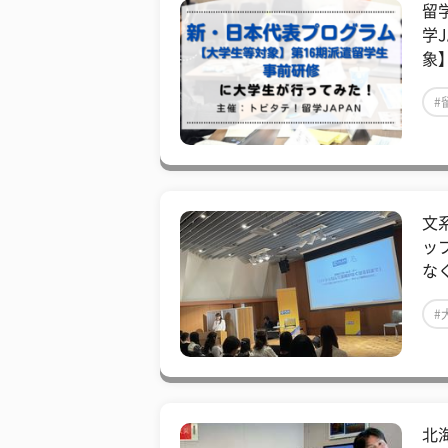
留
学
象
#
文
ッ
な
#
#
北