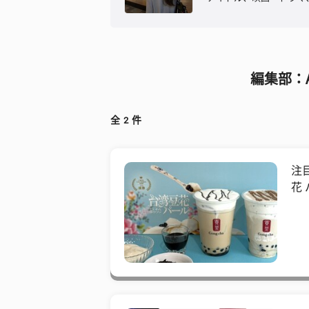
編集部：
全
2
件
注
花