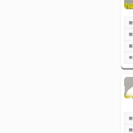
開
開
募
申
開
開