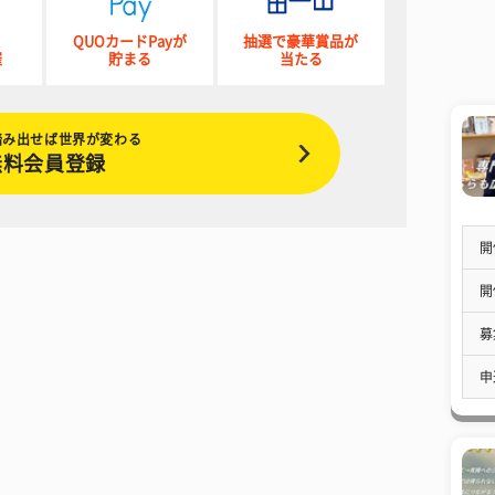
QUOカードPayが
抽選で豪華賞品が
催
貯まる
当たる
踏み出せば世界が変わる
無料会員登録
開
開
募
申