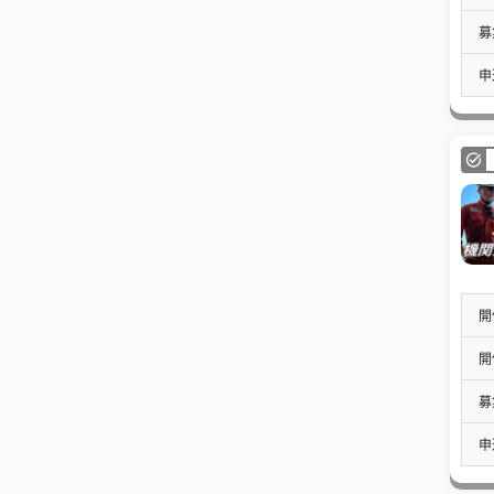
募
申
開
開
募
申