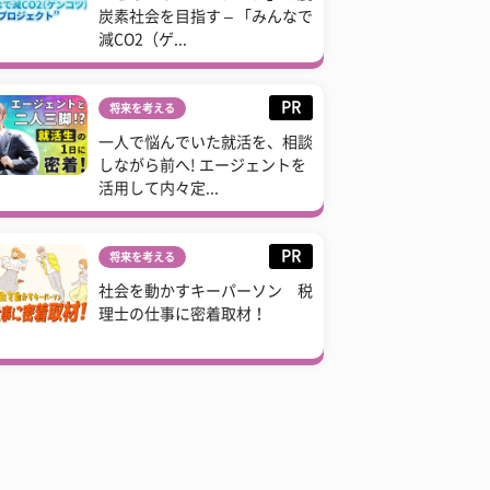
炭素社会を目指す – 「みんなで
減CO2（ゲ...
PR
将来を考える
一人で悩んでいた就活を、相談
しながら前へ! エージェントを
活用して内々定...
PR
将来を考える
社会を動かすキーパーソン 税
理士の仕事に密着取材！