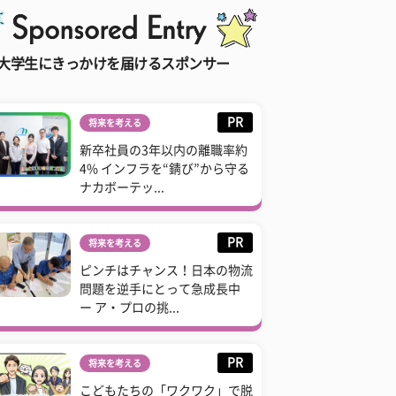
大学生にきっかけを届けるスポンサー
PR
将来を考える
新卒社員の3年以内の離職率約
4% インフラを“錆び”から守る
ナカボーテッ...
PR
将来を考える
ピンチはチャンス！日本の物流
問題を逆手にとって急成長中
ー ア・プロの挑...
PR
将来を考える
こどもたちの「ワクワク」で脱