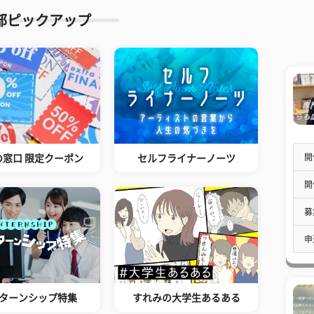
部ピックアップ
開
の窓口 限定クーポン
セルフライナーノーツ
開
募
申
ターンシップ特集
すれみの大学生あるある