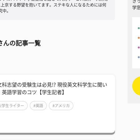
き
に上京する野望を抱いてます。ステキな人になるためには何
学
究中。
さんの記事一覧
文科志望の受験生は必見!? 現役英文科学生に聞い
、英語学習のコツ【学生記者】
大学生ライター
#英語
#アメリカ