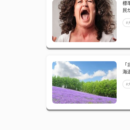
標
民
#
「
海
#