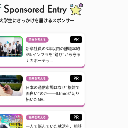
大学生にきっかけを届けるスポンサー
PR
将来を考える
新卒社員の3年以内の離職率約
4% インフラを“錆び”から守る
ナカボーテッ...
PR
将来を考える
日本の通信市場はなぜ“複雑で
面白い”のか──IIJmioが切り
拓いたMV...
PR
将来を考える
一人で悩んでいた就活を、相談