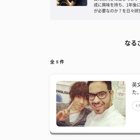
成に興味を持ち、1年後
が必要なのか？を日々研
なる
全
5
件
英
た
#