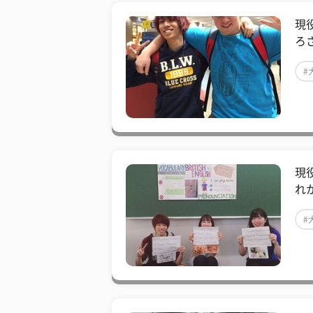
現
ろ
#
現
れ
#