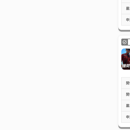
募
申
開
開
募
申