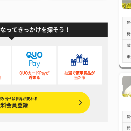
開
なってきっかけを探そう！
開
募
申
QUOカードPayが
抽選で豪華賞品が
催
貯まる
当たる
踏み出せば世界が変わる
無料会員登録
開
開