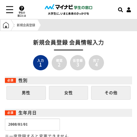
学生の
窓口とは
学生の窓口トップ
新規会員登録
新規会員登録 会員情報入力
入力
確認
仮登録
完了
1
2
3
4
性別
男性
女性
その他
生年月日
※一度登録すると変更できません