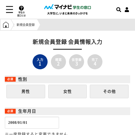
学生の
窓口とは
学生の窓口トップ
新規会員登録
新規会員登録 会員情報入力
入力
確認
仮登録
完了
1
2
3
4
性別
男性
女性
その他
生年月日
※一度登録すると変更できません