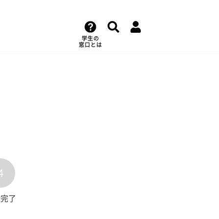
学生の
窓口とは
4
録完了