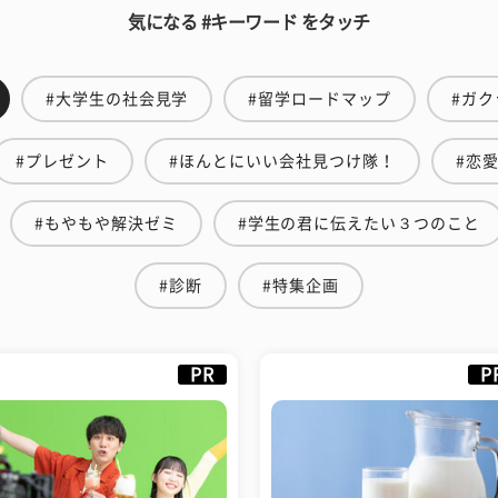
気になる #キーワード をタッチ
#大学生の社会見学
#留学ロードマップ
#ガク
#プレゼント
#ほんとにいい会社見つけ隊！
#恋
#もやもや解決ゼミ
#学生の君に伝えたい３つのこと
#診断
#特集企画
PR
P