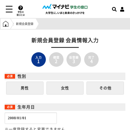
学生の
窓口とは
学生の窓口トップ
新規会員登録
新規会員登録 会員情報入力
入力
確認
仮登録
完了
1
2
3
4
性別
男性
女性
その他
生年月日
※一度登録すると変更できません