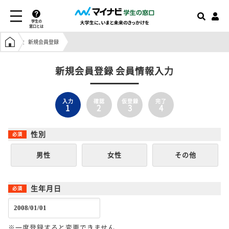
学生の
窓口とは
学生の窓口トップ
新規会員登録
新規会員登録 会員情報入力
入力
確認
仮登録
完了
1
2
3
4
性別
男性
女性
その他
生年月日
※一度登録すると変更できません