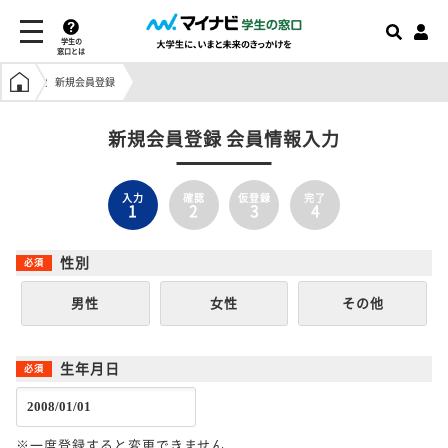
学生の
窓口とは
学生の窓口トップ
新規会員登録
新規会員登録 会員情報入力
入力
確認
仮登録
完了
1
2
3
4
性別
男性
女性
その他
生年月日
※一度登録すると変更できません