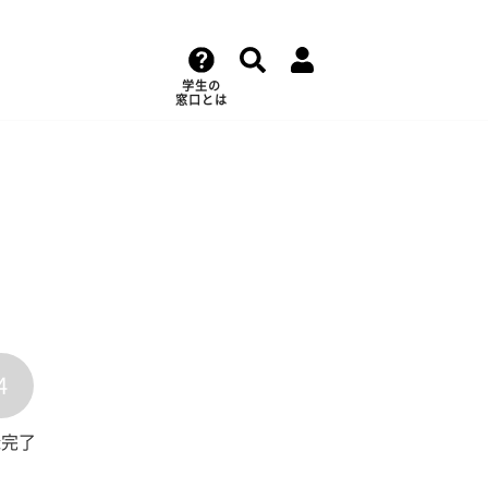
学生の
窓口とは
4
録完了