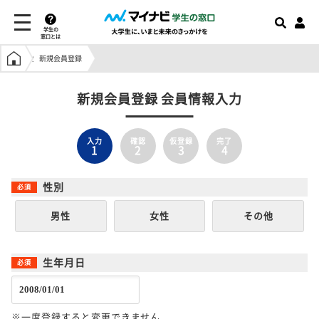
学生の
窓口とは
学生の窓口トップ
新規会員登録
新規会員登録 会員情報入力
入力
確認
仮登録
完了
1
2
3
4
性別
男性
女性
その他
生年月日
※一度登録すると変更できません