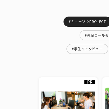
#キョーソウPROJECT
#先輩ロール
#学生インタビュー
PR