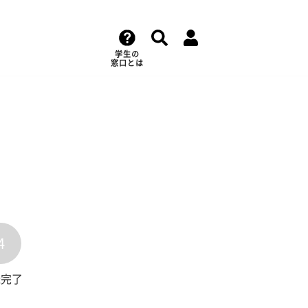
学生の
窓口とは
4
録完了