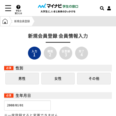
学生の
窓口とは
学生の窓口トップ
新規会員登録
新規会員登録 会員情報入力
入力
確認
仮登録
完了
1
2
3
4
性別
男性
女性
その他
生年月日
※一度登録すると変更できません