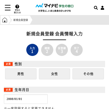
学生の
窓口とは
学生の窓口トップ
新規会員登録
新規会員登録 会員情報入力
入力
確認
仮登録
完了
1
2
3
4
性別
男性
女性
その他
生年月日
※一度登録すると変更できません