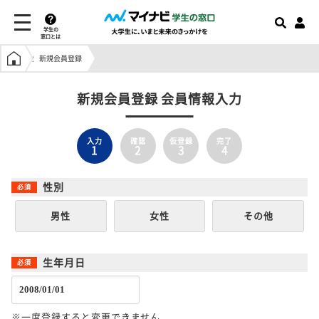
学生の
窓口とは
学生の窓口トップ
新規会員登録
新規会員登録 会員情報入力
入力
確認
仮登録
完了
1
2
3
4
性別
男性
女性
その他
生年月日
※一度登録すると変更できません