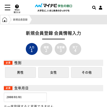
学生の
窓口とは
学生の窓口トップ
新規会員登録
新規会員登録 会員情報入力
入力
確認
仮登録
完了
1
2
3
4
性別
男性
女性
その他
生年月日
※一度登録すると変更できません