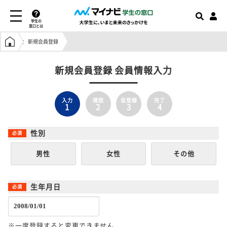
学生の
窓口とは
学生の窓口トップ
新規会員登録
新規会員登録 会員情報入力
入力
確認
仮登録
完了
1
2
3
4
性別
男性
女性
その他
生年月日
※一度登録すると変更できません