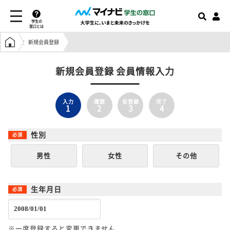
学生の
窓口とは
学生の窓口トップ
新規会員登録
新規会員登録 会員情報入力
入力
確認
仮登録
完了
1
2
3
4
性別
男性
女性
その他
生年月日
※一度登録すると変更できません