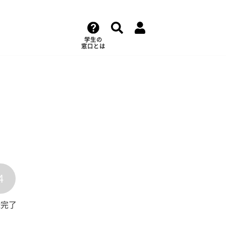
学生の
窓口とは
4
録完了