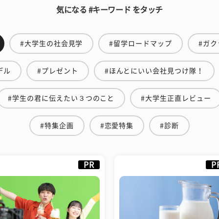
気になる #キーワード をタッチ
#大学生の社会見学
#留学ロードマップ
#ガク
デル
#プレゼント
#ほんとにいい会社見つけ隊！
#学生の君に伝えたい３つのこと
#大学生正直レビュー
#特集企画
#恋愛特集
#診断
PR
P