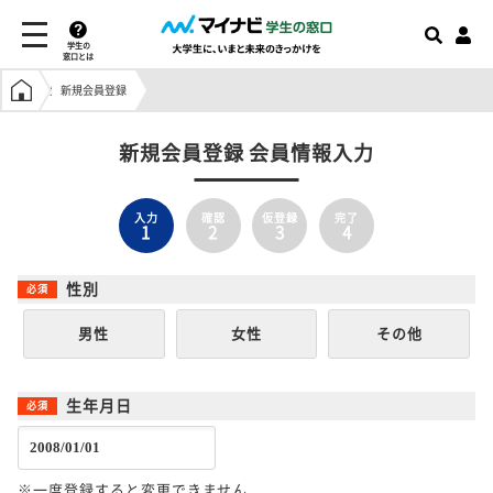
学生の
窓口とは
学生の窓口トップ
新規会員登録
新規会員登録 会員情報入力
入力
確認
仮登録
完了
1
2
3
4
性別
男性
女性
その他
生年月日
※一度登録すると変更できません