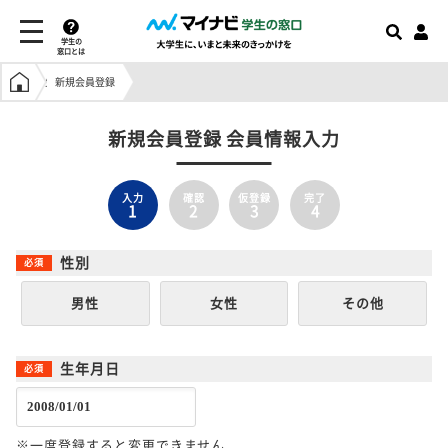
学生の
窓口とは
学生の窓口トップ
新規会員登録
新規会員登録 会員情報入力
入力
確認
仮登録
完了
1
2
3
4
性別
男性
女性
その他
生年月日
※一度登録すると変更できません