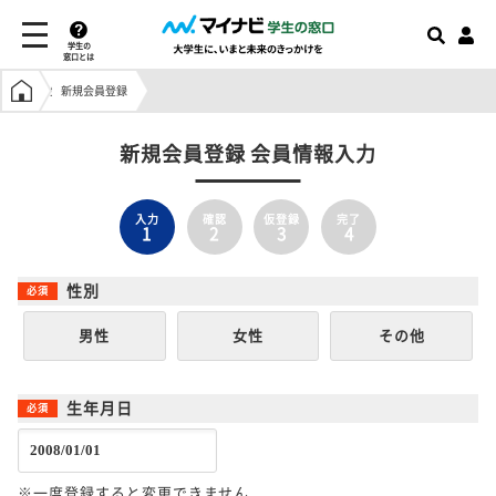
学生の
窓口とは
学生の窓口トップ
新規会員登録
新規会員登録 会員情報入力
入力
確認
仮登録
完了
1
2
3
4
性別
男性
女性
その他
生年月日
※一度登録すると変更できません