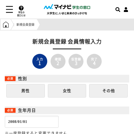
学生の
窓口とは
学生の窓口トップ
新規会員登録
新規会員登録 会員情報入力
入力
確認
仮登録
完了
1
2
3
4
性別
男性
女性
その他
生年月日
※一度登録すると変更できません