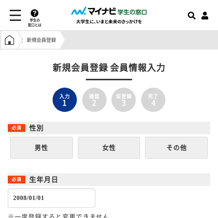
学生の
窓口とは
学生の窓口トップ
新規会員登録
新規会員登録 会員情報入力
入力
確認
仮登録
完了
1
2
3
4
性別
男性
女性
その他
生年月日
※一度登録すると変更できません