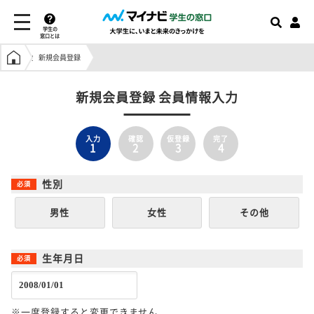
学生の
窓口とは
学生の窓口トップ
新規会員登録
新規会員登録 会員情報入力
入力
確認
仮登録
完了
1
2
3
4
性別
男性
女性
その他
生年月日
※一度登録すると変更できません