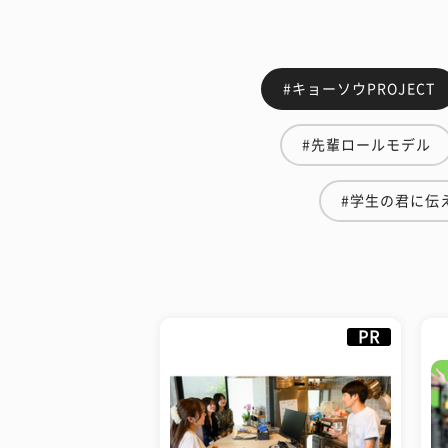
#キョーソウPROJECT
#先輩ロールモデル
#学生の君に伝
PR