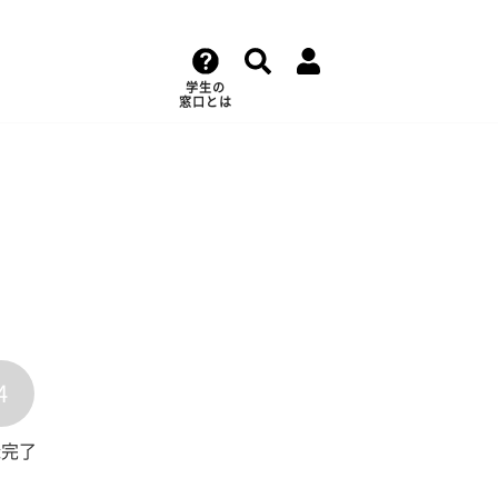
学生の
窓口とは
4
録完了