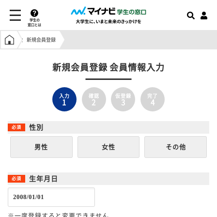
学生の
窓口とは
学生の窓口トップ
新規会員登録
新規会員登録 会員情報入力
入力
確認
仮登録
完了
1
2
3
4
性別
男性
女性
その他
生年月日
※一度登録すると変更できません