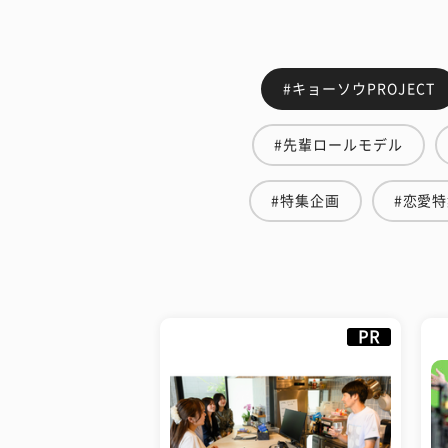
#キョーソウPROJECT
#先輩ロールモデル
#特集企画
#恋愛
PR