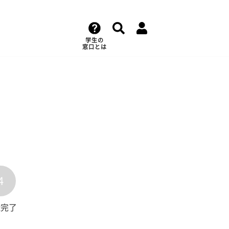
学生の
窓口とは
4
録完了